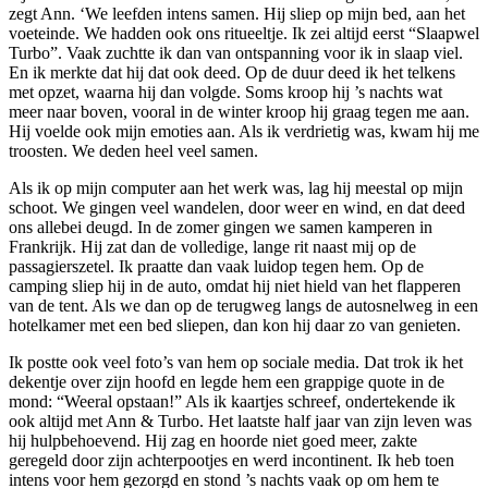
zegt Ann. ‘We leefden intens samen. Hij sliep op mijn bed, aan het
voeteinde. We hadden ook ons ritueeltje. Ik zei altijd eerst “Slaapwel
Turbo”. Vaak zuchtte ik dan van ontspanning voor ik in slaap viel.
En ik merkte dat hij dat ook deed. Op de duur deed ik het telkens
met opzet, waarna hij dan volgde. Soms kroop hij ’s nachts wat
meer naar boven, vooral in de winter kroop hij graag tegen me aan.
Hij voelde ook mijn emoties aan. Als ik verdrietig was, kwam hij me
troosten. We deden heel veel samen.
Als ik op mijn computer aan het werk was, lag hij meestal op mijn
schoot. We gingen veel wandelen, door weer en wind, en dat deed
ons allebei deugd. In de zomer gingen we samen kamperen in
Frankrijk. Hij zat dan de volledige, lange rit naast mij op de
passagierszetel. Ik praatte dan vaak luidop tegen hem. Op de
camping sliep hij in de auto, omdat hij niet hield van het flapperen
van de tent. Als we dan op de terugweg langs de autosnelweg in een
hotelkamer met een bed sliepen, dan kon hij daar zo van genieten.
Ik postte ook veel foto’s van hem op sociale media. Dat trok ik het
dekentje over zijn hoofd en legde hem een grappige quote in de
mond: “Weeral opstaan!” Als ik kaartjes schreef, ondertekende ik
ook altijd met Ann & Turbo. Het laatste half jaar van zijn leven was
hij hulpbehoevend. Hij zag en hoorde niet goed meer, zakte
geregeld door zijn achterpootjes en werd incontinent. Ik heb toen
intens voor hem gezorgd en stond ’s nachts vaak op om hem te