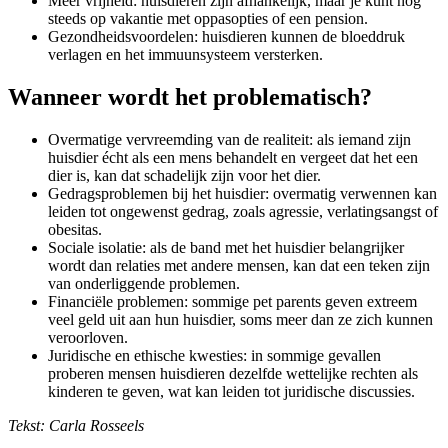
Meer vrijheid: huisdieren zijn afhankelijk, maar je kunt nog
steeds op vakantie met oppasopties of een pension.
Gezondheidsvoordelen: huisdieren kunnen de bloeddruk
verlagen en het immuunsysteem versterken.
Wanneer wordt het problematisch?
Overmatige vervreemding van de realiteit: als iemand zijn
huisdier écht als een mens behandelt en vergeet dat het een
dier is, kan dat schadelijk zijn voor het dier.
Gedragsproblemen bij het huisdier: overmatig verwennen kan
leiden tot ongewenst gedrag, zoals agressie, verlatingsangst of
obesitas.
Sociale isolatie: als de band met het huisdier belangrijker
wordt dan relaties met andere mensen, kan dat een teken zijn
van onderliggende problemen.
Financiële problemen: sommige pet parents geven extreem
veel geld uit aan hun huisdier, soms meer dan ze zich kunnen
veroorloven.
Juridische en ethische kwesties: in sommige gevallen
proberen mensen huisdieren dezelfde wettelijke rechten als
kinderen te geven, wat kan leiden tot juridische discussies.
Tekst: Carla Rosseels