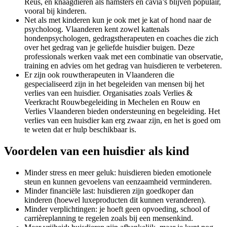
Reus, en knaagdieren als hamsters en cavia’s blijven populair,
vooral bij kinderen.
Net als met kinderen kun je ook met je kat of hond naar de
psycholoog. Vlaanderen kent zowel kattenals
hondenpsychologen, gedragstherapeuten en coaches die zich
over het gedrag van je geliefde huisdier buigen. Deze
professionals werken vaak met een combinatie van observatie,
training en advies om het gedrag van huisdieren te verbeteren.
Er zijn ook rouwtherapeuten in Vlaanderen die
gespecialiseerd zijn in het begeleiden van mensen bij het
verlies van een huisdier. Organisaties zoals Verlies &
Veerkracht Rouwbegeleiding in Mechelen en Rouw en
Verlies Vlaanderen bieden ondersteuning en begeleiding. Het
verlies van een huisdier kan erg zwaar zijn, en het is goed om
te weten dat er hulp beschikbaar is.
Voordelen van een huisdier als kind
Minder stress en meer geluk: huisdieren bieden emotionele
steun en kunnen gevoelens van eenzaamheid verminderen.
Minder financiële last: huisdieren zijn goedkoper dan
kinderen (hoewel luxeproducten dit kunnen veranderen).
Minder verplichtingen: je hoeft geen opvoeding, school of
carrièreplanning te regelen zoals bij een mensenkind.