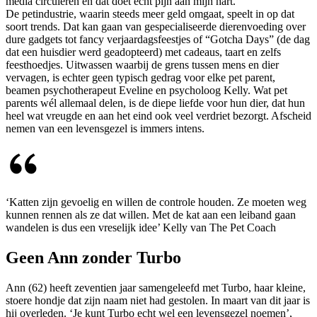
media circuleren en dat doet echt pijn aan mijn hart.’
De petindustrie, waarin steeds meer geld omgaat, speelt in op dat
soort trends. Dat kan gaan van gespecialiseerde dierenvoeding over
dure gadgets tot fancy verjaardagsfeestjes of “Gotcha Days” (de dag
dat een huisdier werd geadopteerd) met cadeaus, taart en zelfs
feesthoedjes. Uitwassen waarbij de grens tussen mens en dier
vervagen, is echter geen typisch gedrag voor elke pet parent,
beamen psychotherapeut Eveline en psycholoog Kelly. Wat pet
parents wél allemaal delen, is de diepe liefde voor hun dier, dat hun
heel wat vreugde en aan het eind ook veel verdriet bezorgt. Afscheid
nemen van een levensgezel is immers intens.
‘Katten zijn gevoelig en willen de controle houden. Ze moeten weg
kunnen rennen als ze dat willen. Met de kat aan een leiband gaan
wandelen is dus een vreselijk idee’ Kelly van The Pet Coach
Geen Ann zonder Turbo
Ann (62) heeft zeventien jaar samengeleefd met Turbo, haar kleine,
stoere hondje dat zijn naam niet had gestolen. In maart van dit jaar is
hij overleden. ‘Je kunt Turbo echt wel een levensgezel noemen’,