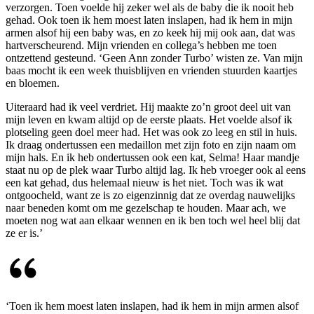
verzorgen. Toen voelde hij zeker wel als de baby die ik nooit heb
gehad. Ook toen ik hem moest laten inslapen, had ik hem in mijn
armen alsof hij een baby was, en zo keek hij mij ook aan, dat was
hartverscheurend. Mijn vrienden en collega’s hebben me toen
ontzettend gesteund. ‘Geen Ann zonder Turbo’ wisten ze. Van mijn
baas mocht ik een week thuisblijven en vrienden stuurden kaartjes
en bloemen.
Uiteraard had ik veel verdriet. Hij maakte zo’n groot deel uit van
mijn leven en kwam altijd op de eerste plaats. Het voelde alsof ik
plotseling geen doel meer had. Het was ook zo leeg en stil in huis.
Ik draag ondertussen een medaillon met zijn foto en zijn naam om
mijn hals. En ik heb ondertussen ook een kat, Selma! Haar mandje
staat nu op de plek waar Turbo altijd lag. Ik heb vroeger ook al eens
een kat gehad, dus helemaal nieuw is het niet. Toch was ik wat
ontgoocheld, want ze is zo eigenzinnig dat ze overdag nauwelijks
naar beneden komt om me gezelschap te houden. Maar ach, we
moeten nog wat aan elkaar wennen en ik ben toch wel heel blij dat
ze er is.’
‘Toen ik hem moest laten inslapen, had ik hem in mijn armen alsof