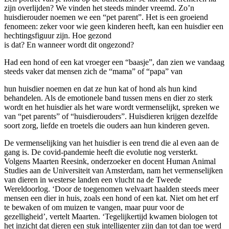
zijn overlijden? We vinden het steeds minder vreemd. Zo’n
huisdierouder noemen we een “pet parent”. Het is een groeiend
fenomeen: zeker voor wie geen kinderen heeft, kan een huisdier een
hechtingsfiguur zijn. Hoe gezond
is dat? En wanneer wordt dit ongezond?
Had een hond of een kat vroeger een “baasje”, dan zien we vandaag
steeds vaker dat mensen zich de “mama” of “papa” van
hun huisdier noemen en dat ze hun kat of hond als hun kind
behandelen. Als de emotionele band tussen mens en dier zo sterk
wordt en het huisdier als het ware wordt vermenselijkt, spreken we
van “pet parents” of “huisdierouders”. Huisdieren krijgen dezelfde
soort zorg, liefde en troetels die ouders aan hun kinderen geven.
De vermenselijking van het huisdier is een trend die al even aan de
gang is. De covid-pandemie heeft die evolutie nog versterkt.
Volgens Maarten Reesink, onderzoeker en docent Human Animal
Studies aan de Universiteit van Amsterdam, nam het vermenselijken
van dieren in westerse landen een vlucht na de Tweede
Wereldoorlog. ‘Door de toegenomen welvaart haalden steeds meer
mensen een dier in huis, zoals een hond of een kat. Niet om het erf
te bewaken of om muizen te vangen, maar puur voor de
gezelligheid’, vertelt Maarten. ‘Tegelijkertijd kwamen biologen tot
het inzicht dat dieren een stuk intelligenter zijn dan tot dan toe werd