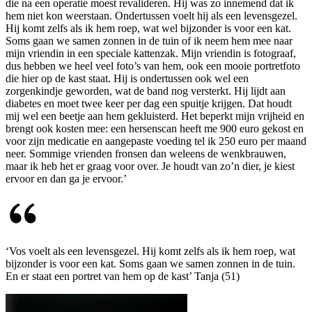
die na een operatie moest revalideren. Hij was zo innemend dat ik
hem niet kon weerstaan. Ondertussen voelt hij als een levensgezel.
Hij komt zelfs als ik hem roep, wat wel bijzonder is voor een kat.
Soms gaan we samen zonnen in de tuin of ik neem hem mee naar
mijn vriendin in een speciale kattenzak. Mijn vriendin is fotograaf,
dus hebben we heel veel foto’s van hem, ook een mooie portretfoto
die hier op de kast staat. Hij is ondertussen ook wel een
zorgenkindje geworden, wat de band nog versterkt. Hij lijdt aan
diabetes en moet twee keer per dag een spuitje krijgen. Dat houdt
mij wel een beetje aan hem gekluisterd. Het beperkt mijn vrijheid en
brengt ook kosten mee: een hersenscan heeft me 900 euro gekost en
voor zijn medicatie en aangepaste voeding tel ik 250 euro per maand
neer. Sommige vrienden fronsen dan weleens de wenkbrauwen,
maar ik heb het er graag voor over. Je houdt van zo’n dier, je kiest
ervoor en dan ga je ervoor.’
‘Vos voelt als een levensgezel. Hij komt zelfs als ik hem roep, wat
bijzonder is voor een kat. Soms gaan we samen zonnen in de tuin.
En er staat een portret van hem op de kast’ Tanja (51)