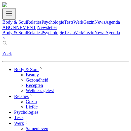
Body & Soul
Relaties
Psychologie
Tests
Werk
Gezin
News
Agenda
ABONNEMENT
Newsletter
Body & Soul
Relaties
Psychologie
Tests
Werk
Gezin
News
Agenda
×
Zoek
Body & Soul
Beauty
Gezondheid
Recepten
Wellness getest
Relaties
Gezin
Liefde
Psychologies
Tests
Werk
Samenleven