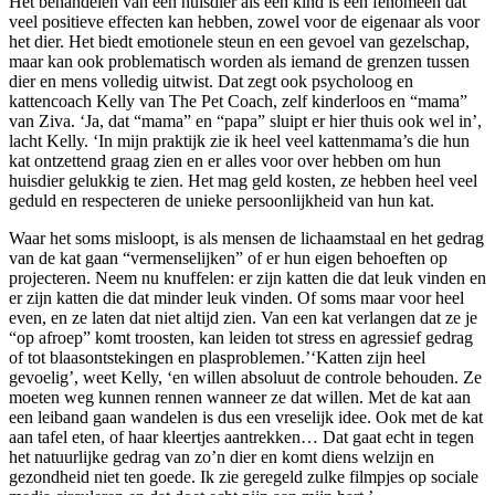
Het behandelen van een huisdier als een kind is een fenomeen dat
veel positieve effecten kan hebben, zowel voor de eigenaar als voor
het dier. Het biedt emotionele steun en een gevoel van gezelschap,
maar kan ook problematisch worden als iemand de grenzen tussen
dier en mens volledig uitwist. Dat zegt ook psycholoog en
kattencoach Kelly van The Pet Coach, zelf kinderloos en “mama”
van Ziva. ‘Ja, dat “mama” en “papa” sluipt er hier thuis ook wel in’,
lacht Kelly. ‘In mijn praktijk zie ik heel veel kattenmama’s die hun
kat ontzettend graag zien en er alles voor over hebben om hun
huisdier gelukkig te zien. Het mag geld kosten, ze hebben heel veel
geduld en respecteren de unieke persoonlijkheid van hun kat.
Waar het soms misloopt, is als mensen de lichaamstaal en het gedrag
van de kat gaan “vermenselijken” of er hun eigen behoeften op
projecteren. Neem nu knuffelen: er zijn katten die dat leuk vinden en
er zijn katten die dat minder leuk vinden. Of soms maar voor heel
even, en ze laten dat niet altijd zien. Van een kat verlangen dat ze je
“op afroep” komt troosten, kan leiden tot stress en agressief gedrag
of tot blaasontstekingen en plasproblemen.’‘Katten zijn heel
gevoelig’, weet Kelly, ‘en willen absoluut de controle behouden. Ze
moeten weg kunnen rennen wanneer ze dat willen. Met de kat aan
een leiband gaan wandelen is dus een vreselijk idee. Ook met de kat
aan tafel eten, of haar kleertjes aantrekken… Dat gaat echt in tegen
het natuurlijke gedrag van zo’n dier en komt diens welzijn en
gezondheid niet ten goede. Ik zie geregeld zulke filmpjes op sociale