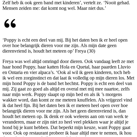
Zelf heb ik ook geen band met kinderen’, vertelt ze. ‘Nooit gehad.
Mensen zeiden me: dat komt nog wel. Maar niet dus.’
‘Poppy is echt een deel van mij. Bij het daten ben ik er heel open
over hoe belangrijk dieren voor me zijn. Als mijn date geen
dierenvriend is, houdt het meteen op’ Freya (30)
Freya was wel altijd omringd door dieren. Ook vandaag leeft ze met
haar hond Poppy, haar katten Hola en Quetal, haar paarden Lluvio
en Ontaria en vier alpaca’s. ‘Ook al wil ik geen kinderen, toch heb
ik wel een zorginstinct en dat laat ik volledig op mijn dieren los. Met
mijn hond Poppy is de band het hechtst. Poppy is echt een deel van
mij. Zij gaat zo goed als altijd en overal met mij mee naartoe, zelfs
naar mijn werk. Poppy slaapt op mijn bed en als ik ’s morgens
wakker word, dan komt ze me meteen knuffelen. Als vrijgezel vind
ik dat heel fijn. Bij het daten ben ik er meteen heel open over hoe
belangrijk dieren voor me zijn. Als het geen dierenvriend is, dan
houdt het meteen op. Ik denk er ook weleens aan om van werk te
veranderen, maar er zijn niet zo heel veel plekken waar je altijd je
hond bij je kunt hebben. Dat beperkt mijn keuze, want Poppy gaat
voor. Ook op restaurant probeer ik haar altijd mee te nemen, ik hou