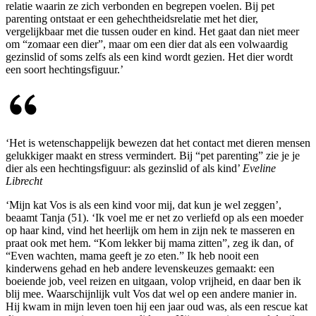
relatie waarin ze zich verbonden en begrepen voelen. Bij pet
parenting ontstaat er een gehechtheidsrelatie met het dier,
vergelijkbaar met die tussen ouder en kind. Het gaat dan niet meer
om “zomaar een dier”, maar om een dier dat als een volwaardig
gezinslid of soms zelfs als een kind wordt gezien. Het dier wordt
een soort hechtingsfiguur.’
‘Het is wetenschappelijk bewezen dat het contact met dieren mensen
gelukkiger maakt en stress vermindert. Bij “pet parenting” zie je je
dier als een hechtingsfiguur: als gezinslid of als kind’
Eveline
Librecht
‘Mijn kat Vos is als een kind voor mij, dat kun je wel zeggen’,
beaamt Tanja (51). ‘Ik voel me er net zo verliefd op als een moeder
op haar kind, vind het heerlijk om hem in zijn nek te masseren en
praat ook met hem. “Kom lekker bij mama zitten”, zeg ik dan, of
“Even wachten, mama geeft je zo eten.” Ik heb nooit een
kinderwens gehad en heb andere levenskeuzes gemaakt: een
boeiende job, veel reizen en uitgaan, volop vrijheid, en daar ben ik
blij mee. Waarschijnlijk vult Vos dat wel op een andere manier in.
Hij kwam in mijn leven toen hij een jaar oud was, als een rescue kat