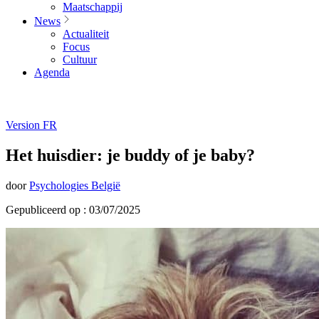
Maatschappij
News
Actualiteit
Focus
Cultuur
Agenda
Version FR
Het huisdier: je buddy of je baby?
door
Psychologies België
Gepubliceerd op : 03/07/2025