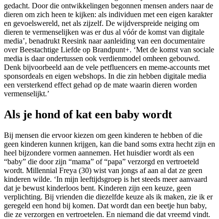
gedacht. Door die ontwikkelingen begonnen mensen anders naar de
dieren om zich heen te kijken: als individuen met een eigen karakter
en gevoelswereld, net als zijzelf. De wijdverspreide neiging om
dieren te vermenselijken was er dus al vóór de komst van digitale
media’, benadrukt Reesink naar aanleiding van een documentaire
over Beestachtige Liefde op Brandpunt+. ‘Met de komst van sociale
media is daar ondertussen ook verdienmodel omheen gebouwd.
Denk bijvoorbeeld aan de vele petfluencers en meme-accounts met
sponsordeals en eigen webshops. In die zin hebben digitale media
een versterkend effect gehad op de mate waarin dieren worden
vermenselijkt.’
Als je hond of kat een baby wordt
Bij mensen die ervoor kiezen om geen kinderen te hebben of die
geen kinderen kunnen krijgen, kan die band soms extra hecht zijn en
heel bijzondere vormen aannemen. Het huisdier wordt als een
“baby” die door zijn “mama” of “papa” verzorgd en vertroeteld
wordt. Millennial Freya (30) wist van jongs af aan al dat ze geen
kinderen wilde. ‘In mijn leeftijdsgroep is het steeds meer aanvaard
dat je bewust kinderloos bent. Kinderen zijn een keuze, geen
verplichting. Bij vrienden die diezelfde keuze als ik maken, zie ik er
geregeld een hond bij komen. Dat wordt dan een beetje hun baby,
die ze verzorgen en vertroetelen. En niemand die dat vreemd vindt.