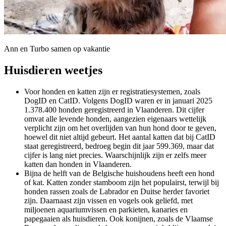
Ann en Turbo samen op vakantie
Huisdieren weetjes
Voor honden en katten zijn er registratiesystemen, zoals
DogID en CatID. Volgens DogID waren er in januari 2025
1.378.400 honden geregistreerd in Vlaanderen. Dit cijfer
omvat alle levende honden, aangezien eigenaars wettelijk
verplicht zijn om het overlijden van hun hond door te geven,
hoewel dit niet altijd gebeurt. Het aantal katten dat bij CatID
staat geregistreerd, bedroeg begin dit jaar 599.369, maar dat
cijfer is lang niet precies. Waarschijnlijk zijn er zelfs meer
katten dan honden in Vlaanderen.
Bijna de helft van de Belgische huishoudens heeft een hond
of kat. Katten zonder stamboom zijn het populairst, terwijl bij
honden rassen zoals de Labrador en Duitse herder favoriet
zijn. Daarnaast zijn vissen en vogels ook geliefd, met
miljoenen aquariumvissen en parkieten, kanaries en
papegaaien als huisdieren. Ook konijnen, zoals de Vlaamse