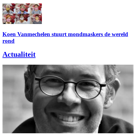
Koen Vanmechelen stuurt mondmaskers de wereld
rond
Actualiteit