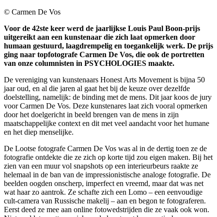
© Carmen De Vos
Voor de 42ste keer werd de jaarlijkse Louis Paul Boon-prijs
uitgereikt aan een kunstenaar die zich laat opmerken door
humaan gestuurd, laagdrempelig en toegankelijk werk. De prijs
ging naar topfotografe Carmen De Vos, die ook de portretten
van onze columnisten in PSYCHOLOGIES maakte.
De vereniging van kunstenaars Honest Arts Movement is bijna 50
jaar oud, en al die jaren al gaat het bij de keuze over dezelfde
doelstelling, namelijk: de binding met de mens. Dit jaar koos de jury
voor Carmen De Vos. Deze kunstenares laat zich vooral opmerken
door het doelgericht in beeld brengen van de mens in zijn
maatschappelijke context en dit met veel aandacht voor het humane
en het diep menselijke.
De Lootse fotografe Carmen De Vos was al in de dertig toen ze de
fotografie ontdekte die ze zich op korte tijd zou eigen maken. Bij het
zien van een muur vol snapshots op een interieurbeurs raakte ze
helemaal in de ban van de impressionistische analoge fotografie. De
beelden oogden onscherp, imperfect en vreemd, maar dat was net
wat haar zo aantrok. Ze schafte zich een Lomo – een eenvoudige
cult-camera van Russische makelij – aan en begon te fotograferen.
Eerst deed ze mee aan online fotowedstrijden die ze vaak ook won.