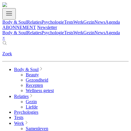
Body & Soul
Relaties
Psychologie
Tests
Werk
Gezin
News
Agenda
ABONNEMENT
Newsletter
Body & Soul
Relaties
Psychologie
Tests
Werk
Gezin
News
Agenda
×
Zoek
Body & Soul
Beauty
Gezondheid
Recepten
Wellness getest
Relaties
Gezin
Liefde
Psychologies
Tests
Werk
Samenleven