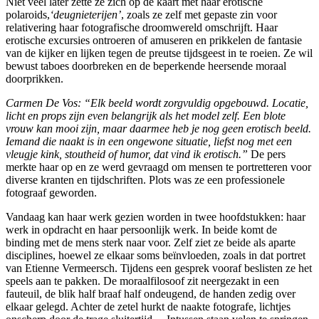
Niet veel later zette ze zich op de kaart met haar erotische
polaroids,
‘deugnieterijen’
, zoals ze zelf met gepaste zin voor
relativering haar fotografische droomwereld omschrijft. Haar
erotische excursies ontroeren of amuseren en prikkelen de fantasie
van de kijker en lijken tegen de preutse tijdsgeest in te roeien. Ze wil
bewust taboes doorbreken en de beperkende heersende moraal
doorprikken.
Carmen De Vos: “Elk beeld wordt zorgvuldig opgebouwd. Locatie,
licht en props zijn even belangrijk als het model zelf. Een blote
vrouw kan mooi zijn, maar daarmee heb je nog geen erotisch beeld.
Iemand die naakt is in een ongewone situatie, liefst nog met een
vleugje kink, stoutheid of humor, dat vind ik erotisch.”
De pers
merkte haar op en ze werd gevraagd om mensen te portretteren voor
diverse kranten en tijdschriften. Plots was ze een professionele
fotograaf geworden.
Vandaag kan haar werk gezien worden in twee hoofdstukken: haar
werk in opdracht en haar persoonlijk werk. In beide komt de
binding met de mens sterk naar voor. Zelf ziet ze beide als aparte
disciplines, hoewel ze elkaar soms beïnvloeden, zoals in dat portret
van Etienne Vermeersch. Tijdens een gesprek vooraf beslisten ze het
speels aan te pakken. De moraalfilosoof zit neergezakt in een
fauteuil, de blik half braaf half ondeugend, de handen zedig over
elkaar gelegd. Achter de zetel hurkt de naakte fotografe, lichtjes