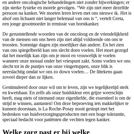
en andere oncologische behandelingen niet zonder bijwerkingen; er
zijn sterke fysieke en morele gevolgen. “We zijn niet meer dezelfde
persoon na kanker. We moeten leren leven met ons nieuwe ik. Het is
alsof ons lichaam niet langer helemaal van ons is “, vertelt Greta,
een jonge grootmoeder in remissie van borstkanker.
De geruststellende woorden van de oncoloog en de vriendelijkheid
van de mensen om ons heen zijn niet altijd voldoende om ons te
troosten. Sommige dagen zijn moeilijker dan andere. En het zien
van ons spiegelbeeld kan ons slecht doen voelen. Het moet gezegd
dat het moeilijk kan zijn om je mooi en vrouwelijk te voelen
wanneer onze moraal onder het vriespunt zakt. Soms voelen we ons
slecht tot in de puntjes van onze vingertoppen, onze blik is
neerslachtig omdat we ons zo down voelen… De littekens gaan
zoveel dieper dan ze lijken.
Gestimuleerd door onze wil om te leven, zijn we tegelijkertijd sterk
en kwetsbaar. En zelfs als onze huidskleur een grijze weerschijn
heeft, mag niets of niemand onze eigenliefde, die essentieel is om de
strijd te winnen, aantasten! Om deze beproeving iets makkelijker te
kunnen doorstaan, is La Roche-Posay nooit gestopt met het
bedenken van huidverzorgingsproducten met een hoge tolerantie,
speciaal bedacht voor patiënten die vechten tegen kanker.
Welke zorg past er bij welke