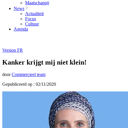
Maatschappij
News
Actualiteit
Focus
Cultuur
Agenda
Version FR
Kanker krijgt mij niet klein!
door
Commercieel team
Gepubliceerd op : 02/11/2020