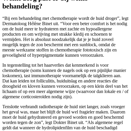
behandeling?
“Bij een behandeling met chemotherapie wordt de huid droger”, legt
Dermatoloog Hélène Binet uit. “Voor een beter comfort is het nodig
om de huid meer te hydrateren met zachte en hypoallergene
producten en om wrijving met strakke kledij en schoenen te
vermijden. Het is absoluut noodzakelijk dat je je huid zoveel
mogelijk tegen de zon beschermt met een sunblock, omdat de
meeste werkzame stoffen in chemotherapie fototoxisch zijn en
gevoeligheid of hyperpigmentatie kunnen veroorzaken.
In tegenstelling tot het haarverlies dat kenmerkend is voor
chemotherapie (soms kunnen de nagels ook op een pijnlijke manier
loskomen), tast immunotherapie voornamelijk de talgklieren aan.
Dat kan leiden tot folliculitis, huiduitslag en andere reacties die
droogheid en kloven kunnen veroorzaken, op een klein deel van het
lichaam of op een meer algemene wijze (waarvoor dan lokale en / of
algemene corticosteroïden nodig zijn).
Tenslotte verbrandt radiotherapie de huid niet langer, zoals vroeger
het geval was, maar het blijft de huid wel fragieler maken. Daarom
moet de huid gehydrateerd en gevoed worden en goed beschermd
worden tegen de zon”, legt Dokter Binet uit. “Als algemene regel
geldt dat wanneer de hydrolipidenfilm van de huid beschadigd