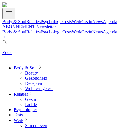
Body & Soul
Relaties
Psychologie
Tests
Werk
Gezin
News
Agenda
ABONNEMENT
Newsletter
Body & Soul
Relaties
Psychologie
Tests
Werk
Gezin
News
Agenda
×
Zoek
Body & Soul
Beauty
Gezondheid
Recepten
Wellness getest
Relaties
Gezin
Liefde
Psychologies
Tests
Werk
Samenleven