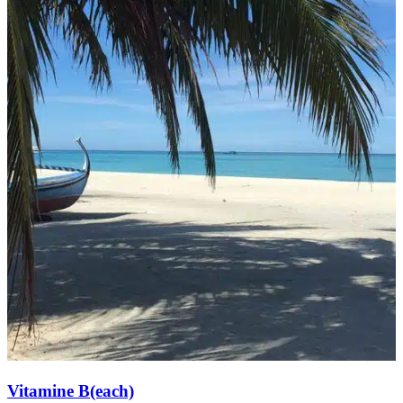
Vitamine B(each)