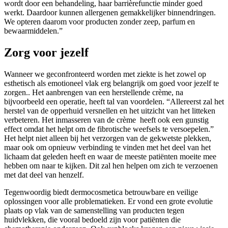
wordt door een behandeling, haar barrièrefunctie minder goed
werkt. Daardoor kunnen allergenen gemakkelijker binnendringen.
We opteren daarom voor producten zonder zeep, parfum en
bewaarmiddelen.”
Zorg voor jezelf
Wanneer we geconfronteerd worden met ziekte is het zowel op
esthetisch als emotioneel vlak erg belangrijk om goed voor jezelf te
zorgen.. Het aanbrengen van een herstellende crème, na
bijvoorbeeld een operatie, heeft tal van voordelen. “Allereerst zal het
herstel van de opperhuid versnellen en het uitzicht van het litteken
verbeteren. Het inmasseren van de crème heeft ook een gunstig
effect omdat het helpt om de fibrotische weefsels te versoepelen.”
Het helpt niet alleen bij het verzorgen van de gekwetste plekken,
maar ook om opnieuw verbinding te vinden met het deel van het
lichaam dat geleden heeft en waar de meeste patiënten moeite mee
hebben om naar te kijken. Dit zal hen helpen om zich te verzoenen
met dat deel van henzelf.
Tegenwoordig biedt dermocosmetica betrouwbare en veilige
oplossingen voor alle problematieken. Er vond een grote evolutie
plaats op vlak van de samenstelling van producten tegen
huidvlekken, die vooral bedoeld zijn voor patiënten die