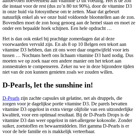
aanbevolen hoeveelheid aan vitamine D uit voeding. Het is de zon
die instaat voor de rest (dus zo’n 80 tot 90%), door de vitamine D3
in onze huid via fotosynthese om te zetten. Maar dat gebeurt
natuurlijk enkel als we onze huid voldoende blootstellen aan de zon.
Bovendien moet de zon hoog genoeg aan de hemel staan en moet ze
onder een bepaalde hoek schijnen. Een hele opdracht …
Het is dan ook enkel bij prachtige zomerdagen dat al deze
voorwaarden vervuld zijn. En als 8 op 10 Belgen een tekort aan
vitamine D3 hebben, dan zit ons weer daar ongetwijfeld voor iets
tussen … Nochtans heeft ons lichaam vitamine D3 hard nodig. Dus
moeten we op zoek naar een andere manier om het tekort aan
zonnestralen te compenseren. Zeker nu we in deze bijzondere tijden
niet van de zon kunnen genieten zoals we zouden willen.
D-Pearls, let the sunshine in!
D-Pearls
zijn zachte capsules uit gelatine, net als druppels, die
zorgen voor je dagelijkse portie vitamine D3. De parels bevatten
vitamine D3 opgelost in extra vierge olijfolie van een uitzonderlijke
kwaliteit, voor een optimaal resultaat. Bij de D-Pearls Drops is de
vitamine D3 dan weer opgelost in niet-allergene kokosolie. Zonder
suiker, zoetstoffen en bewaarmiddelen. Het gamma D-Pearls is er
voor de hele familie en is makkelijk verteerbaar.