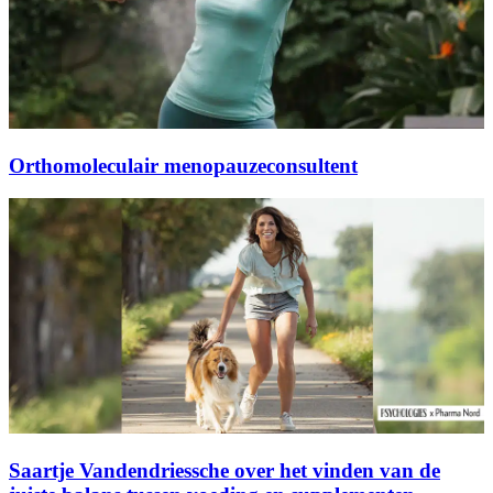
Orthomoleculair menopauzeconsultent
Saartje Vandendriessche over het vinden van de