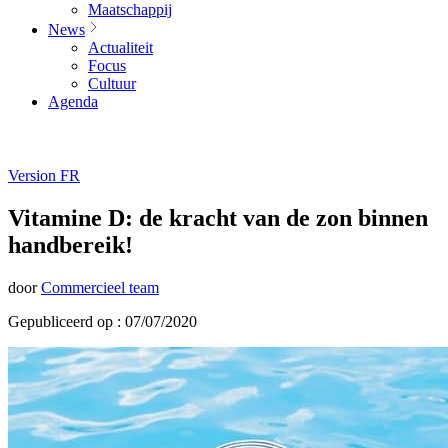
Maatschappij
News
Actualiteit
Focus
Cultuur
Agenda
Version FR
Vitamine D: de kracht van de zon binnen
handbereik!
door
Commercieel team
Gepubliceerd op : 07/07/2020