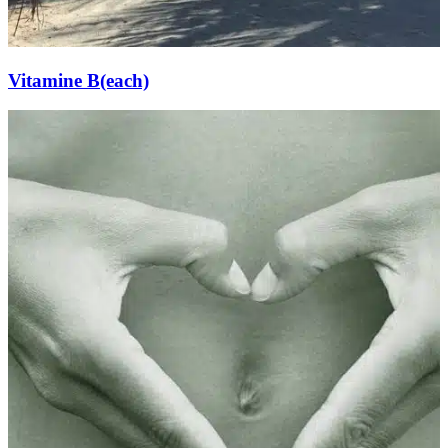
Vitamine B(each)