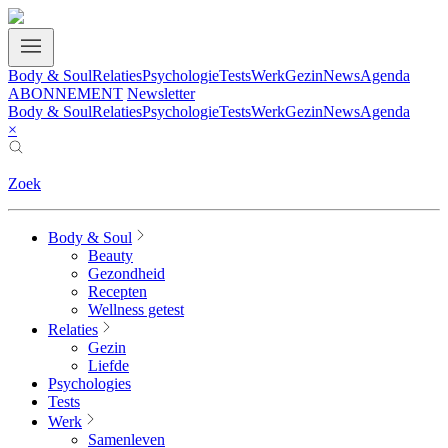
Body & Soul
Relaties
Psychologie
Tests
Werk
Gezin
News
Agenda
ABONNEMENT
Newsletter
Body & Soul
Relaties
Psychologie
Tests
Werk
Gezin
News
Agenda
×
Zoek
Body & Soul
Beauty
Gezondheid
Recepten
Wellness getest
Relaties
Gezin
Liefde
Psychologies
Tests
Werk
Samenleven