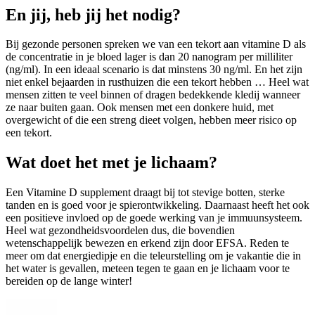
En jij, heb jij het nodig?
Bij gezonde personen spreken we van een tekort aan vitamine D als
de concentratie in je bloed lager is dan 20 nanogram per milliliter
(ng/ml). In een ideaal scenario is dat minstens 30 ng/ml. En het zijn
niet enkel bejaarden in rusthuizen die een tekort hebben … Heel wat
mensen zitten te veel binnen of dragen bedekkende kledij wanneer
ze naar buiten gaan. Ook mensen met een donkere huid, met
overgewicht of die een streng dieet volgen, hebben meer risico op
een tekort.
Wat doet het met je lichaam?
Een Vitamine D supplement draagt bij tot stevige botten, sterke
tanden en is goed voor je spierontwikkeling. Daarnaast heeft het ook
een positieve invloed op de goede werking van je immuunsysteem.
Heel wat gezondheidsvoordelen dus, die bovendien
wetenschappelijk bewezen en erkend zijn door EFSA. Reden te
meer om dat energiedipje en die teleurstelling om je vakantie die in
het water is gevallen, meteen tegen te gaan en je lichaam voor te
bereiden op de lange winter!