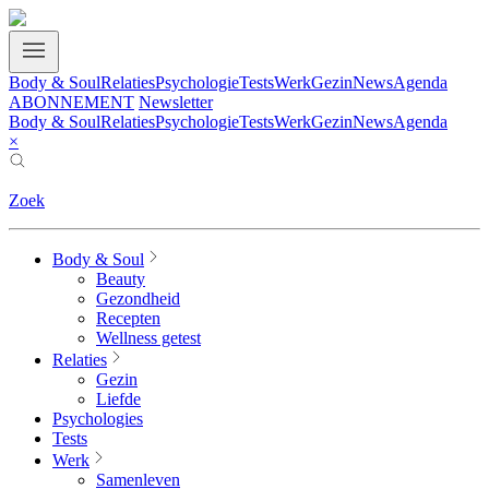
Body & Soul
Relaties
Psychologie
Tests
Werk
Gezin
News
Agenda
ABONNEMENT
Newsletter
Body & Soul
Relaties
Psychologie
Tests
Werk
Gezin
News
Agenda
×
Zoek
Body & Soul
Beauty
Gezondheid
Recepten
Wellness getest
Relaties
Gezin
Liefde
Psychologies
Tests
Werk
Samenleven