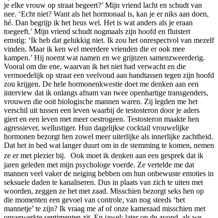
je elke vrouw op straat begeert?’ Mijn vriend lacht en schudt van
nee. ‘Echt niet? Want als het hormonaal is, kan je er niks aan doen,
hé. Dan begrijp ik het heus wel. Het is wat anders als je eraan
toegeeft.’ Mijn vriend schudt nogmaals zijn hoofd en fluistert
ernstig: ‘Ik heb dat gelukkig niet. Ik zou het onrespectvol van mezelf
vinden. Maar ik ken wel meerdere vrienden die er ook mee
kampen.’ Hij noemt wat namen en we grijnzen samenzweerderig.
Vooral om die ene, waarvan ik het niet had verwacht en die
vermoedelijk op straat een veelvoud aan handtassen tegen zijn hoofd
zou krijgen. De hele hormonenkwestie doet me denken aan een
interview dat ik onlangs afnam van twee openhartige transgenders,
vrouwen die ooit biologische mannen waren. Zij legden me het
verschil uit tussen een leven waarbij de testosteron door je aders
giert en een leven met meer oestrogeen. Testosteron maakte hen
agressiever, wellustiger. Hun dagelijkse cocktail vrouwelijke
hormonen bezorgt hen zowel meer uiterlijke als innerlijke zachtheid.
Dat het in bed wat langer duurt om in de stemming te komen, nemen
ze er met plezier bij. Ook moet ik denken aan een gesprek dat ik
jaren geleden met mijn psychologe voerde. Ze vertelde me dat
mannen veel vaker de neiging hebben om hun onbewuste emoties in
seksuele daden te kanaliseren. Dus in plaats van zich te uiten met
woorden, zeggen ze het met zaad. Misschien bezorgt seks hen op
die momenten een gevoel van controle, van nog steeds ‘het
mannetje’ te zijn? Ik vraag me af of onze kameraad misschien met
onverwerkte sentimenten zit. En jawel: later op de avond, als we