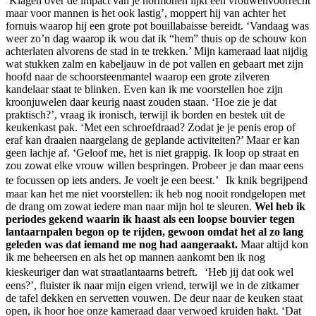
‘Klagen over de impact van je hormonen lijkt een vrouwenvoorrecht
maar voor mannen is het ook lastig’, moppert hij van achter het
fornuis waarop hij een grote pot bouillabaisse bereidt. ‘Vandaag was
weer zo’n dag waarop ik wou dat ik “hem” thuis op de schouw kon
achterlaten alvorens de stad in te trekken.’ Mijn kameraad laat nijdig
wat stukken zalm en kabeljauw in de pot vallen en gebaart met zijn
hoofd naar de schoorsteenmantel waarop een grote zilveren
kandelaar staat te blinken. Even kan ik me voorstellen hoe zijn
kroonjuwelen daar keurig naast zouden staan. ‘Hoe zie je dat
praktisch?’, vraag ik ironisch, terwijl ik borden en bestek uit de
keukenkast pak. ‘Met een schroefdraad? Zodat je je penis erop of
eraf kan draaien naargelang de geplande activiteiten?’ Maar er kan
geen lachje af. ‘Geloof me, het is niet grappig. Ik loop op straat en
zou zowat elke vrouw willen bespringen. Probeer je dan maar eens
te focussen op iets anders. Je voelt je een beest.’ Ik knik begrijpend
maar kan het me niet voorstellen: ik heb nog nooit rondgelopen met
de drang om zowat iedere man naar mijn hol te sleuren.
Wel heb ik
periodes gekend waarin ik haast als een loopse bouvier tegen
lantaarnpalen begon op te rijden, gewoon omdat het al zo lang
geleden was dat iemand me nog had aangeraakt.
Maar altijd kon
ik me beheersen en als het op mannen aankomt ben ik nog
kieskeuriger dan wat straatlantaarns betreft. ‘Heb jij dat ook wel
eens?’, fluister ik naar mijn eigen vriend, terwijl we in de zitkamer
de tafel dekken en servetten vouwen. De deur naar de keuken staat
open, ik hoor hoe onze kameraad daar verwoed kruiden hakt. ‘Dat