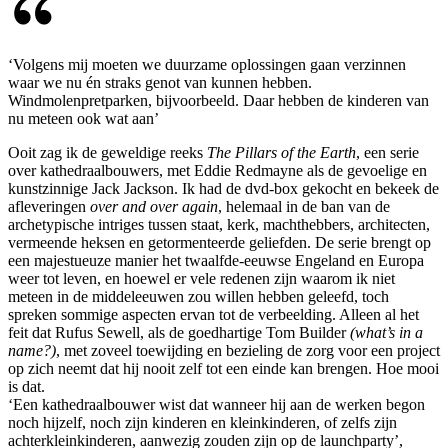
‘Volgens mij moeten we duurzame oplossingen gaan verzinnen
waar we nu én straks genot van kunnen hebben.
Windmolenpretparken, bijvoorbeeld. Daar hebben de kinderen van
nu meteen ook wat aan’
Ooit zag ik de geweldige reeks
The
Pillars of the Earth
, een serie
over kathedraalbouwers, met Eddie Redmayne als de gevoelige en
kunstzinnige Jack Jackson. Ik had de dvd-box gekocht en bekeek de
afleveringen
over and over again
, helemaal in de ban van de
archetypische intriges tussen staat, kerk, machthebbers, architecten,
vermeende heksen en getormenteerde geliefden. De serie brengt op
een majestueuze manier het twaalfde-eeuwse Engeland en Europa
weer tot leven, en hoewel er vele redenen zijn waarom ik niet
meteen in de middeleeuwen zou willen hebben geleefd, toch
spreken sommige aspecten ervan tot de verbeelding. Alleen al het
feit dat Rufus Sewell, als de goedhartige Tom Builder
(what’s in a
name?)
, met zoveel toewijding en bezieling de zorg voor een project
op zich neemt dat hij nooit zelf tot een einde kan brengen. Hoe mooi
is dat.
‘Een kathedraalbouwer wist dat wanneer hij aan de werken begon
noch hijzelf, noch zijn kinderen en kleinkinderen, of zelfs zijn
achterkleinkinderen, aanwezig zouden zijn op de launchparty’,