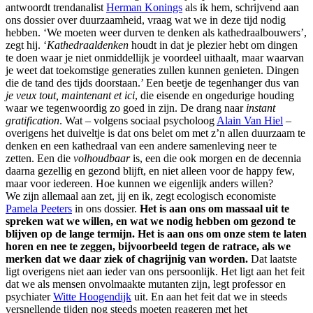
antwoordt trendanalist
Herman Konings
als ik hem, schrijvend aan
ons dossier over duurzaamheid, vraag wat we in deze tijd nodig
hebben. ‘We moeten weer durven te denken als kathedraalbouwers’,
zegt hij. ‘
Kathedraaldenken
houdt in dat je plezier hebt om dingen
te doen waar je niet onmiddellijk je voordeel uithaalt, maar waarvan
je weet dat toekomstige generaties zullen kunnen genieten. Dingen
die de tand des tijds doorstaan.’ Een beetje de tegenhanger dus van
je veux tout, maintenant et ici
, die eisende en ongedurige houding
waar we tegenwoordig zo goed in zijn. De drang naar
instant
gratification
. Wat – volgens sociaal psycholoog
Alain Van Hiel
–
overigens het duiveltje is dat ons belet om met z’n allen duurzaam te
denken en een kathedraal van een andere samenleving neer te
zetten. Een die
volhoudbaar
is, een die ook morgen en de decennia
daarna gezellig en gezond blijft, en niet alleen voor de happy few,
maar voor iedereen. Hoe kunnen we eigenlijk anders willen?
We zijn allemaal aan zet, jij en ik, zegt ecologisch economiste
Pamela Peeters
in ons dossier.
Het is aan ons om massaal uit te
spreken wat we willen, en wat we nodig hebben om gezond te
blijven op de lange termijn. Het is aan ons om onze stem te laten
horen en nee te zeggen, bijvoorbeeld tegen de ratrace, als we
merken dat we daar ziek of chagrijnig van worden.
Dat laatste
ligt overigens niet aan ieder van ons persoonlijk. Het ligt aan het feit
dat we als mensen onvolmaakte mutanten zijn, legt professor en
psychiater
Witte Hoogendijk
uit. En aan het feit dat we in steeds
versnellende tijden nog steeds moeten reageren met het