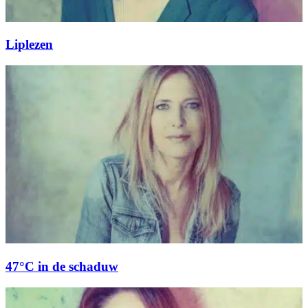
Liplezen
47°C in de schaduw