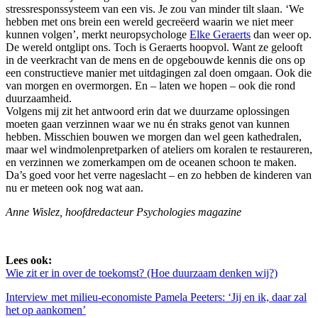
stressresponssysteem van een vis. Je zou van minder tilt slaan. ‘We
hebben met ons brein een wereld gecreëerd waarin we niet meer
kunnen volgen’, merkt neuropsychologe
Elke Geraerts
dan weer op.
De wereld ontglipt ons. Toch is Geraerts hoopvol. Want ze gelooft
in de veerkracht van de mens en de opgebouwde kennis die ons op
een constructieve manier met uitdagingen zal doen omgaan. Ook die
van morgen en overmorgen. En – laten we hopen – ook die rond
duurzaamheid.
Volgens mij zit het antwoord erin dat we duurzame oplossingen
moeten gaan verzinnen waar we nu én straks genot van kunnen
hebben. Misschien bouwen we morgen dan wel geen kathedralen,
maar wel windmolenpretparken of ateliers om koralen te restaureren,
en verzinnen we zomerkampen om de oceanen schoon te maken.
Da’s goed voor het verre nageslacht – en zo hebben de kinderen van
nu er meteen ook nog wat aan.
Anne Wislez, hoofdredacteur Psychologies magazine
Lees ook:
Wie zit er in over de toekomst? (Hoe duurzaam denken wij?)
Interview met milieu-economiste Pamela Peeters: ‘Jij en ik, daar zal
het op aankomen’