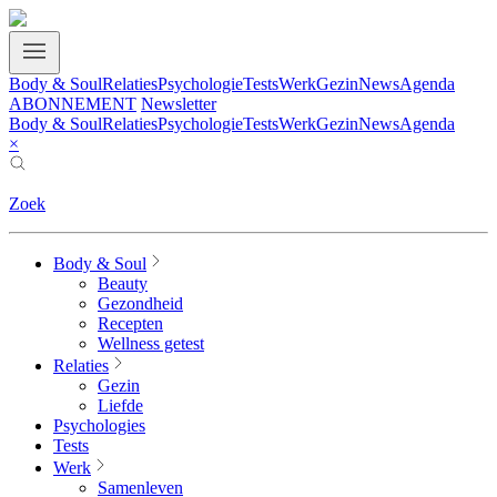
Body & Soul
Relaties
Psychologie
Tests
Werk
Gezin
News
Agenda
ABONNEMENT
Newsletter
Body & Soul
Relaties
Psychologie
Tests
Werk
Gezin
News
Agenda
×
Zoek
Body & Soul
Beauty
Gezondheid
Recepten
Wellness getest
Relaties
Gezin
Liefde
Psychologies
Tests
Werk
Samenleven