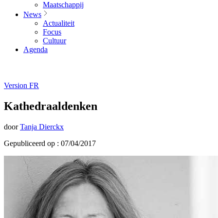
Maatschappij
News
Actualiteit
Focus
Cultuur
Agenda
Version FR
Kathedraaldenken
door
Tanja Dierckx
Gepubliceerd op : 07/04/2017