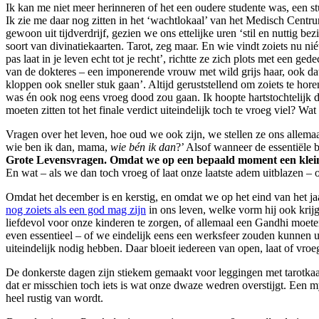
Ik kan me niet meer herinneren of het een oudere studente was, een st
Ik zie me daar nog zitten in het ‘wachtlokaal’ van het Medisch Centrum
gewoon uit tijdverdrijf, gezien we ons ettelijke uren ‘stil en nuttig 
soort van divinatiekaarten. Tarot, zeg maar. En wie vindt zoiets nu nié
pas laat in je leven echt tot je recht’, richtte ze zich plots met een 
van de dokteres – een imponerende vrouw met wild grijs haar, ook dat be
kloppen ook sneller stuk gaan’. Altijd geruststellend om zoiets te hor
was én ook nog eens vroeg dood zou gaan. Ik hoopte hartstochtelijk 
moeten zitten tot het finale verdict uiteindelijk toch te vroeg viel? W
Vragen over het leven, hoe oud we ook zijn, we stellen ze ons allemaa
wie ben ik dan, mama,
wie bén ik dan
?’ Alsof wanneer de essentiële 
Grote Levensvragen. Omdat we op een bepaald moment een kleine o
En wat – als we dan toch vroeg of laat onze laatste adem uitblazen –
Omdat het december is en kerstig, en omdat we op het eind van het 
nog zoiets als een god mag zijn
in ons leven, welke vorm hij ook krij
liefdevol voor onze kinderen te zorgen, of allemaal een Gandhi moete
even essentieel – of we eindelijk eens een werksfeer zouden kunnen u
uiteindelijk nodig hebben. Daar bloeit iedereen van open, laat of vroe
De donkerste dagen zijn stiekem gemaakt voor leggingen met tarotkaar
dat er misschien toch iets is wat onze dwaze wedren overstijgt. Een my
heel rustig van wordt.