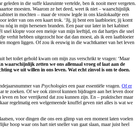
 geleden in die suffe klasruimte vertelde, ben ik nooit meer vergeten.
 naartoe moesten. Waarom ze het deed, weet ik niet – waarschijnlijk
rskabinet in mochten – maar de vrouw legde in ons klaslokaaltje een
ieder van ons een kaart trok. ‘Jij, jij bent een laatbloeier, jij komt
n nu nóg in mijn hersenen branden. Een paar uur later in het kabinet
snel klopte voor een meisje van mijn leeftijd, en dat hartjes die snel
je verhit hebben uitgezocht hoe dat dan moest, als ik een laatbloeier
uden mogen liggen. Of zou ik eeuwig in die wachtkamer van het leven
 uit het toilet gehold kwam om mijn zus verschrikt te vragen: ‘Maar
n waarschijnlijk zetten we ons allemaal vroeg of laat aan de
ng we uit willen in ons leven. Wat echt zinvol is om te doen.
 eindejaarsnummer van
Psychologies
een paar essentiële vragen.
Of er
aar te zoeken. Of we ook zinvol kunnen bijdragen aan het leven door
 leven en hoe verrijkend dat zou kunnen zijn. En – praktischer maar
lkaar regelmatig een welgemeende knuffel geven niet alles is wat we
plaatsen, voor dingen die ons een glimp van een moment laten voelen
jke hoop waar ons hart niet sneller van gaat slaan, maar juist heel