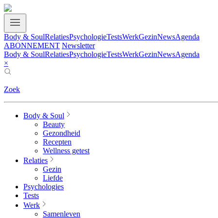
Body & Soul
Relaties
Psychologie
Tests
Werk
Gezin
News
Agenda
ABONNEMENT
Newsletter
Body & Soul
Relaties
Psychologie
Tests
Werk
Gezin
News
Agenda
×
Zoek
Body & Soul
Beauty
Gezondheid
Recepten
Wellness getest
Relaties
Gezin
Liefde
Psychologies
Tests
Werk
Samenleven