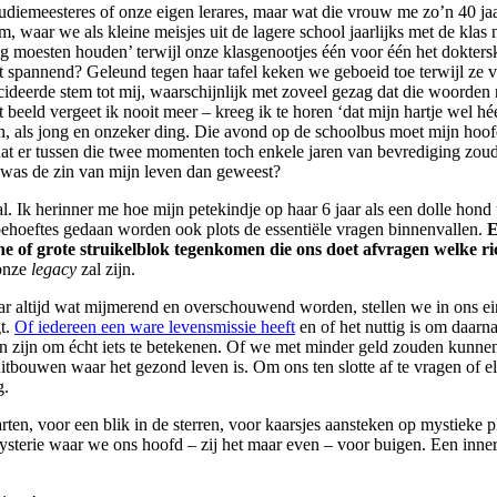
udiemeesteres of onze eigen lerares, maar wat die vrouw me zo’n 40 jaar
, waar we als kleine meisjes uit de lagere school jaarlijks met de klas
bezig moesten houden’ terwijl onze klasgenootjes één voor één het dokte
t spannend? Geleund tegen haar tafel keken we geboeid toe terwijl ze voor 
gedecideerde stem tot mij, waarschijnlijk met zoveel gezag dat die woorde
eld vergeet ik nooit meer – kreeg ik te horen ‘dat mijn hartje wel héél 
en, als jong en onzeker ding. Die avond op de schoolbus moet mijn hoofd
dat er tussen die twee momenten toch enkele jaren van bevrediging zo
at was de zin van mijn leven dan geweest?
l. Ik herinner me hoe mijn petekindje op haar 6 jaar als een dolle hond
behoeftes gedaan worden ook plots de essentiële vragen binnenvallen.
E
f grote struikelblok tegenkomen die ons doet afvragen welke richti
 onze
legacy
zal zijn.
jaar altijd wat mijmerend en overschouwend worden, stellen we in ons
gt.
Of iedereen een ware levensmissie heeft
en of het nuttig is om daarn
n zijn om écht iets te betekenen. Of we met minder geld zouden kunnen
itbouwen waar het gezond leven is. Om ons ten slotte af te vragen of e
g.
ten, voor een blik in de sterren, voor kaarsjes aansteken op mystieke 
sterie waar we ons hoofd – zij het maar even – voor buigen. Een innerli