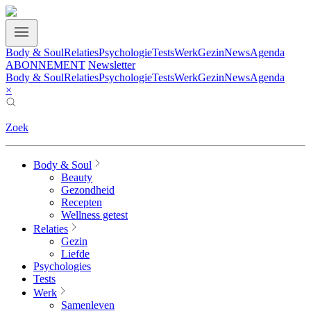
Body & Soul
Relaties
Psychologie
Tests
Werk
Gezin
News
Agenda
ABONNEMENT
Newsletter
Body & Soul
Relaties
Psychologie
Tests
Werk
Gezin
News
Agenda
×
Zoek
Body & Soul
Beauty
Gezondheid
Recepten
Wellness getest
Relaties
Gezin
Liefde
Psychologies
Tests
Werk
Samenleven