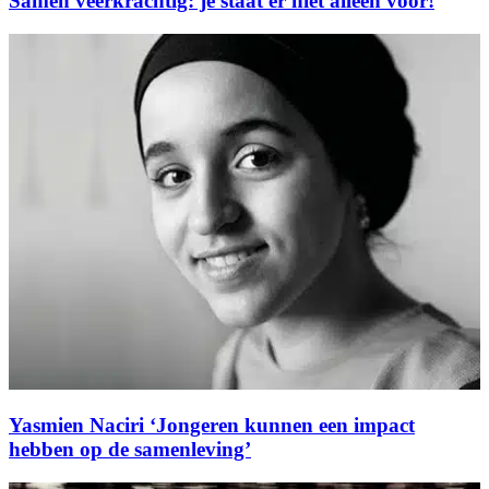
Samen veerkrachtig: je staat er niet alleen voor!
Yasmien Naciri ‘Jongeren kunnen een impact
hebben op de samenleving’