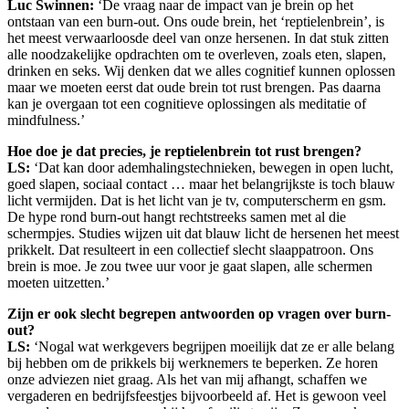
Luc Swinnen:
‘De vraag naar de impact van je brein op het
ontstaan van een burn-out. Ons oude brein, het ‘reptielenbrein’, is
het meest verwaarloosde deel van onze hersenen. In dat stuk zitten
alle noodzakelijke opdrachten om te overleven, zoals eten, slapen,
drinken en seks. Wij denken dat we alles cognitief kunnen oplossen
maar we moeten eerst dat oude brein tot rust brengen. Pas daarna
kan je overgaan tot een cognitieve oplossingen als meditatie of
mindfulness.’
Hoe doe je dat precies, je reptielenbrein tot rust brengen?
LS:
‘Dat kan door ademhalingstechnieken, bewegen in open lucht,
goed slapen, sociaal contact … maar het belangrijkste is toch blauw
licht vermijden. Dat is het licht van je tv, computerscherm en gsm.
De hype rond burn-out hangt rechtstreeks samen met al die
schermpjes. Studies wijzen uit dat blauw licht de hersenen het meest
prikkelt. Dat resulteert in een collectief slecht slaappatroon. Ons
brein is moe. Je zou twee uur voor je gaat slapen, alle schermen
moeten uitzetten.’
Zijn er ook slecht begrepen antwoorden op vragen over burn-
out?
LS:
‘Nogal wat werkgevers begrijpen moeilijk dat ze er alle belang
bij hebben om de prikkels bij werknemers te beperken. Ze horen
onze adviezen niet graag. Als het van mij afhangt, schaffen we
vergaderen en bedrijfsfeestjes bijvoorbeeld af. Het is gewoon veel