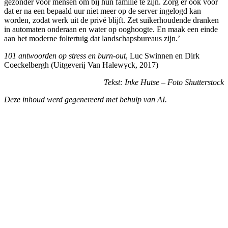
gezonder voor mensen om bij hun familie te zijn. Zorg er ook voor
dat er na een bepaald uur niet meer op de server ingelogd kan
worden, zodat werk uit de privé blijft. Zet suikerhoudende dranken
in automaten onderaan en water op ooghoogte. En maak een einde
aan het moderne foltertuig dat landschapsbureaus zijn.’
101 antwoorden op stress en burn-out
, Luc Swinnen en Dirk
Coeckelbergh (Uitgeverij Van Halewyck, 2017)
Tekst: Inke Hutse – Foto Shutterstock
Deze inhoud werd gegenereerd met behulp van AI.