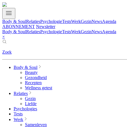
Body & Soul
Relaties
Psychologie
Tests
Werk
Gezin
News
Agenda
ABONNEMENT
Newsletter
Body & Soul
Relaties
Psychologie
Tests
Werk
Gezin
News
Agenda
×
Zoek
Body & Soul
Beauty
Gezondheid
Recepten
Wellness getest
Relaties
Gezin
Liefde
Psychologies
Tests
Werk
Samenleven