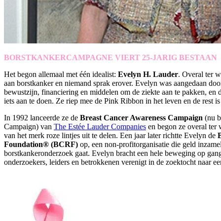
BORSTKANKERCAMPAGNE VIERT 25-JARIG BESTAAN
Het begon allemaal met één idealist:
Evelyn H. Lauder
. Overal ter 
aan borstkanker en niemand sprak erover. Evelyn was aangedaan door
bewustzijn, financiering en middelen om de ziekte aan te pakken, en du
iets aan te doen. Ze riep mee de Pink Ribbon in het leven en de rest is
In 1992 lanceerde ze de
Breast Cancer Awareness Campaign
(nu b
Campaign) van
The Estée Lauder Companies
en begon ze overal ter 
van het merk roze lintjes uit te delen. Een jaar later richtte Evelyn de
Foundation® (BCRF)
op, een non-profitorganisatie die geld inzamel
borstkankeronderzoek gaat. Evelyn bracht een hele beweging op gang
onderzoekers, leiders en betrokkenen verenigt in de zoektocht naar e