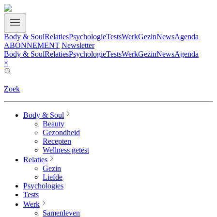
Body & Soul
Relaties
Psychologie
Tests
Werk
Gezin
News
Agenda
ABONNEMENT
Newsletter
Body & Soul
Relaties
Psychologie
Tests
Werk
Gezin
News
Agenda
×
Zoek
Body & Soul
Beauty
Gezondheid
Recepten
Wellness getest
Relaties
Gezin
Liefde
Psychologies
Tests
Werk
Samenleven