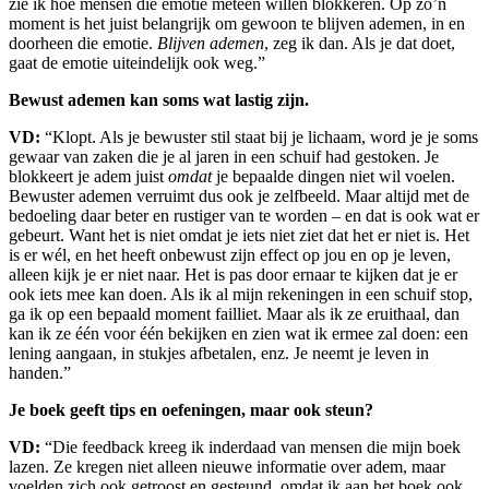
zie ik hoe mensen die emotie meteen willen blokkeren. Op zo’n
moment is het juist belangrijk om gewoon te blijven ademen, in en
doorheen die emotie.
Blijven ademen
, zeg ik dan. Als je dat doet,
gaat de emotie uiteindelijk ook weg.”
Bewust ademen kan soms wat lastig zijn.
VD:
“Klopt. Als je bewuster stil staat bij je lichaam, word je je soms
gewaar van zaken die je al jaren in een schuif had gestoken. Je
blokkeert je adem juist
omdat
je bepaalde dingen niet wil voelen.
Bewuster ademen verruimt dus ook je zelfbeeld. Maar altijd met de
bedoeling daar beter en rustiger van te worden – en dat is ook wat er
gebeurt. Want het is niet omdat je iets niet ziet dat het er niet is. Het
is er wél, en het heeft onbewust zijn effect op jou en op je leven,
alleen kijk je er niet naar. Het is pas door ernaar te kijken dat je er
ook iets mee kan doen. Als ik al mijn rekeningen in een schuif stop,
ga ik op een bepaald moment failliet. Maar als ik ze eruithaal, dan
kan ik ze één voor één bekijken en zien wat ik ermee zal doen: een
lening aangaan, in stukjes afbetalen, enz. Je neemt je leven in
handen.”
Je boek geeft tips en oefeningen, maar ook steun?
VD:
“Die feedback kreeg ik inderdaad van mensen die mijn boek
lazen. Ze kregen niet alleen nieuwe informatie over adem, maar
voelden zich ook getroost en gesteund, omdat ik aan het boek ook