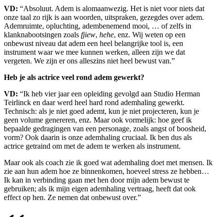
VD:
“Absoluut. Adem is alomaanwezig. Het is niet voor niets dat
onze taal zo rijk is aan woorden, uitspraken, gezegdes over adem.
Ademruimte, opluchting, adembenemend mooi, … of zelfs in
klanknabootsingen zoals
fjiew
,
hehe
, enz. Wij weten op een
onbewust niveau dat adem een heel belangrijke tool is, een
instrument waar we mee kunnen werken, alleen zijn we dat
vergeten. We zijn er ons alleszins niet heel bewust van.”
Heb je als actrice veel rond adem gewerkt?
VD:
“Ik heb vier jaar een opleiding gevolgd aan Studio Herman
Teirlinck en daar werd heel hard rond ademhaling gewerkt.
Technisch: als je niet goed ademt, kun je niet projecteren, kun je
geen volume genereren, enz. Maar ook vormelijk: hoe geef ik
bepaalde gedragingen van een personage, zoals angst of boosheid,
vorm? Ook daarin is onze ademhaling cruciaal. Ik ben dus als
actrice getraind om met de adem te werken als instrument.
Maar ook als coach zie ik goed wat ademhaling doet met mensen. Ik
zie aan hun adem hoe ze binnenkomen, hoeveel stress ze hebben…
Ik kan in verbinding gaan met hen door mijn adem bewust te
gebruiken; als ik mijn eigen ademhaling vertraag, heeft dat ook
effect op hen. Ze nemen dat onbewust over.”