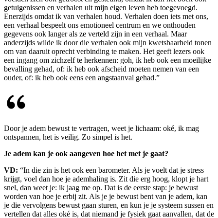
getuigenissen en verhalen uit mijn eigen leven heb toegevoegd.
Enerzijds omdat ik van verhalen houd. Verhalen doen iets met ons,
een verhaal bespeelt ons emotioneel centrum en we onthouden
gegevens ook langer als ze verteld zijn in een verhaal. Maar
anderzijds wilde ik door die verhalen ook mijn kwetsbaarheid tonen
om van daaruit oprecht verbinding te maken. Het geeft lezers ook
een ingang om zichzelf te herkennen: goh, ik heb ook een moeilijke
bevalling gehad, of: ik heb ook afscheid moeten nemen van een
ouder, of: ik heb ook eens een angstaanval gehad.”
Door je adem bewust te vertragen, weet je lichaam: oké, ik mag
ontspannen, het is veilig. Zo simpel is het.
Je adem kan je ook aangeven hoe het met je gaat?
VD:
“In die zin is het ook een barometer. Als je voelt dat je stress
krijgt, voel dan hoe je ademhaling is. Zit die erg hoog, klopt je hart
snel, dan weet je: ik jaag me op. Dat is de eerste stap: je bewust
worden van hoe je erbij zit. Als je je bewust bent van je adem, kan
je die vervolgens bewust gaan sturen, en kun je je systeem sussen en
vertellen dat alles oké is, dat niemand je fysiek gaat aanvallen, dat de