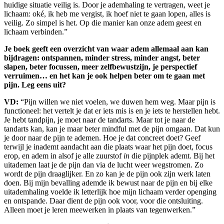
huidige situatie veilig is. Door je ademhaling te vertragen, weet je
lichaam: oké, ik heb me vergist, ik hoef niet te gaan lopen, alles is
veilig. Zo simpel is het. Op die manier kan onze adem geest en
lichaam verbinden.”
Je boek geeft een overzicht van waar adem allemaal aan kan
bijdragen: ontspannen, minder stress, minder angst, beter
slapen, beter focussen, meer zelfbewustzijn, je perspectief
verruimen… en het kan je ook helpen beter om te gaan met
pijn. Leg eens uit?
VD:
“Pijn willen we niet voelen, we duwen hem weg. Maar pijn is
functioneel: het vertelt je dat er iets mis is en je iets te herstellen hebt.
Je hebt tandpijn, je moet naar de tandarts. Maar tot je naar de
tandarts kan, kan je maar beter mindful met de pijn omgaan. Dat kun
je door naar de pijn te ademen. Hoe je dat concreet doet? Geef
terwijl je inademt aandacht aan die plaats waar het pijn doet, focus
erop, en adem in alsof je alle zuurstof
in
die pijnplek ademt. Bij het
uitademen laat je de pijn dan via de lucht weer wegstromen. Zo
wordt de pijn draaglijker. En zo kan je de pijn ook zijn werk laten
doen. Bij mijn bevalling ademde ik bewust naar de pijn en bij elke
uitademhaling voelde ik letterlijk hoe mijn lichaam verder openging
en ontspande. Daar dient de pijn ook voor, voor die ontsluiting.
Alleen moet je leren meewerken in plaats van tegenwerken.”