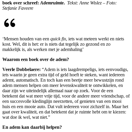
boek over schreef:
Ademruimte
.
Tekst: Anne Wislez – Foto:
Stefanie Faveere
‘Mensen houden van een
quick fix
, iets wat meteen werkt en niets
kost. Wel, dit is het: er is niets dat tegelijk zo gezond en zo
makkelijk is, als werken met je ademhaling’
Waarom een boek over de adem?
Veerle Dobbelaere:
“Adem is iets laagdrempeligs, iets eenvoudigs,
iets waarin je geen extra tijd of geld hoeft te steken, want iedereen
ademt, automatisch. En toch kan een beetje meer bewustzijn rond
adem mensen helpen om meer levenskwaliteit te ontwikkelen, en
daar zijn we uiteindelijk allemaal naar op zoek. Voor de een
betekent dat wat meer vrije tijd, voor de andere meer vriendschap, of
een succesvolle kledinglijn neerzetten, of genieten van een mooi
huis en een mooie auto. Dat vult iedereen voor zichzelf in. Maar het
gaat over kwaliteit, en dat betekent dat je ruimte hebt om te kiezen:
wat doe ik wel, wat niet.”
En adem kan daarbij helpen?