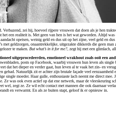
. Verbazend, zei hij, hoeveel rijpere vrouwen dat doen als je hen trakt
 het een realiteit is. Met geen van hen is het wat geworden. Altijd was er
 aandacht opeisen, weinig geld en dus uit op het zijne, veel geld en dus
s met geldzorgen, onaantrekkelijke, uitgezakte dikkerds die geen man z
gelozer te maken.
But what’s in it for me?
, zegt hij met een glimlach, 
tioneel uitgeprocedeerden, emotioneel wrakhout zoals ooit een ande
uwenbladen, posts op Facebook, waarbij vrouwen hun leven als single be
 dat het dieper en verder gaat, hun leven al te vaak het zin- en vreugdel
even gehad. Natuurlijk zit er achter zijn brutale façade veel eenzaamh
arige single moeder. Haar gulle, enthousiaste lach neemt me direct mee. J
ie. Ze was ook even actief op dat ene netwerk, maar de vleeskeuring sch
et wel, zegt ze. Ze wil echt contact met mannen die ook daarnaar verlan
randt en verwarmt. En als ze buiten stapt, geloof ik er opnieuw in.