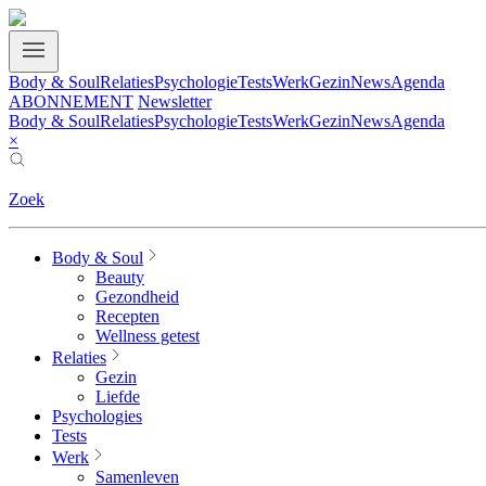
Body & Soul
Relaties
Psychologie
Tests
Werk
Gezin
News
Agenda
ABONNEMENT
Newsletter
Body & Soul
Relaties
Psychologie
Tests
Werk
Gezin
News
Agenda
×
Zoek
Body & Soul
Beauty
Gezondheid
Recepten
Wellness getest
Relaties
Gezin
Liefde
Psychologies
Tests
Werk
Samenleven