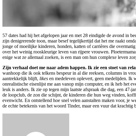
57 dates had hij het afgelopen jaar en met 28 eindigde de avond in bed
zijn denigrerende toon, maar besef tegelijkertijd dat het me raakt omdat
jonge of moeilijke kinderen, honden, katten of carrières die overmatig
over het weinig rooskleurige leven van rijpere vrouwen. Ploetermama’
enige wat ze allemaal zoeken, is een man om hun complexe leven zor
Zijn verhaal doet me naar adem happen. Ik zie een stoet van rela
wanhoop die ik ook telkens bespeur in al die reeksen, columns in vro
aantrekkelijk blijft,
likes
en medeleven oplevert, geen medelijden. Ik weet
onrealistische eisenlijst me aan vanop mijn computer, en ik heb het 
leuk is anders. Ik zie op tegen mijn laatste afspraak die dag, een 47-j
de loopclub, de zon die schijnt, de kinderen die hun weg vinden, koff
evenwicht. En ontstellend hoe snel velen aanstalten maken voor, je we
de echte betekenis van het woord Tinder, maar een vuur dat krachtig b