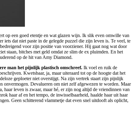
eert op een goed etentje en wat glazen wijn. Ik slik even omwille van
 iets dat niet paste in de gelegde puzzel die zijn leven is. Te veel, te
 bedreigend voor zijn positie van voorziener. Hij gaat nog wat door
iet staan, bitches met geld omdat ze slim de ex pluimden. En het
alluderend op de hit van Amy Diamond.
re man het pijnlijk plastisch omschreef.
Ik voel en ruik de
schrijven. Kwetsbaar, ja, maar uiteraard tot op de hoogte dat het
oze geploeter niet overstijgt. Na zijn vertrek staart zijn pijnlijk
eid en onvermogen. Devalueren om niet zelf afgewezen te worden. Maar
a, haar leven is zwaar, maar hé, er zijn nog altijd de vriendinnen van
rok haar af en het tempo, de inwisselbaarheid, haalde haar uit haar
gen. Geen schitterend vlammetje dat even snel uitdooft als oplicht,