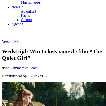
Maatschappij
News
Actualiteit
Focus
Cultuur
Agenda
Version FR
Wedstrijd: Win tickets voor de film “The
Quiet Girl”
door
Commercieel team
Gepubliceerd op : 04/05/2023