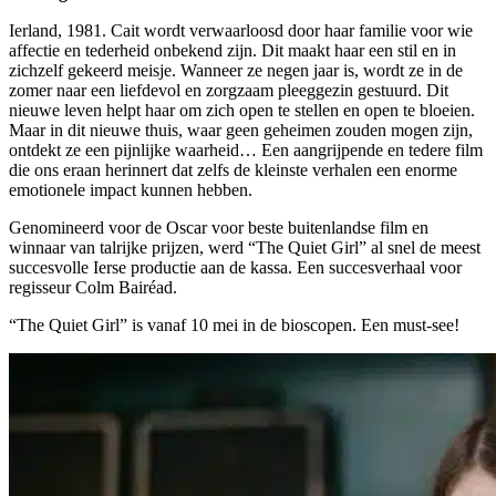
Ierland, 1981. Cait wordt verwaarloosd door haar familie voor wie
affectie en tederheid onbekend zijn. Dit maakt haar een stil en in
zichzelf gekeerd meisje. Wanneer ze negen jaar is, wordt ze in de
zomer naar een liefdevol en zorgzaam pleeggezin gestuurd. Dit
nieuwe leven helpt haar om zich open te stellen en open te bloeien.
Maar in dit nieuwe thuis, waar geen geheimen zouden mogen zijn,
ontdekt ze een pijnlijke waarheid… Een aangrijpende en tedere film
die ons eraan herinnert dat zelfs de kleinste verhalen een enorme
emotionele impact kunnen hebben.
Genomineerd voor de Oscar voor beste buitenlandse film en
winnaar van talrijke prijzen, werd “The Quiet Girl” al snel de meest
succesvolle Ierse productie aan de kassa. Een succesverhaal voor
regisseur Colm Bairéad.
“The Quiet Girl” is vanaf 10 mei in de bioscopen. Een must-see!