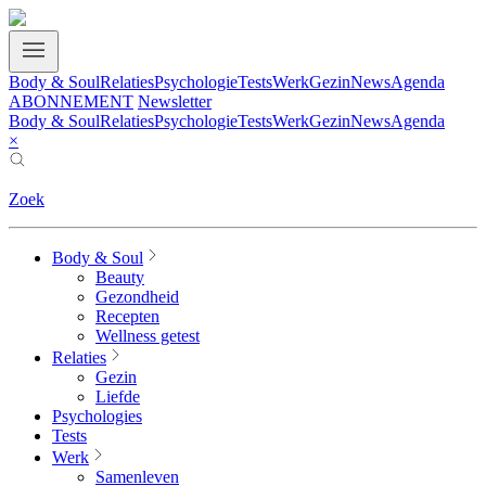
Body & Soul
Relaties
Psychologie
Tests
Werk
Gezin
News
Agenda
ABONNEMENT
Newsletter
Body & Soul
Relaties
Psychologie
Tests
Werk
Gezin
News
Agenda
×
Zoek
Body & Soul
Beauty
Gezondheid
Recepten
Wellness getest
Relaties
Gezin
Liefde
Psychologies
Tests
Werk
Samenleven