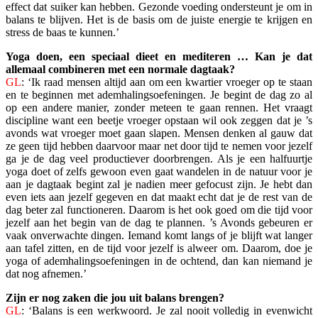
effect dat suiker kan hebben. Gezonde voeding ondersteunt je om in
balans te blijven. Het is de basis om de juiste energie te krijgen en
stress de baas te kunnen.’
Yoga doen, een speciaal dieet en mediteren … Kan je dat
allemaal combineren met een normale dagtaak?
GL
: ‘Ik raad mensen altijd aan om een kwartier vroeger op te staan
en te beginnen met ademhalingsoefeningen. Je begint de dag zo al
op een andere manier, zonder meteen te gaan rennen. Het vraagt
discipline want een beetje vroeger opstaan wil ook zeggen dat je ’s
avonds wat vroeger moet gaan slapen. Mensen denken al gauw dat
ze geen tijd hebben daarvoor maar net door tijd te nemen voor jezelf
ga je de dag veel productiever doorbrengen. Als je een halfuurtje
yoga doet of zelfs gewoon even gaat wandelen in de natuur voor je
aan je dagtaak begint zal je nadien meer gefocust zijn. Je hebt dan
even iets aan jezelf gegeven en dat maakt echt dat je de rest van de
dag beter zal functioneren. Daarom is het ook goed om die tijd voor
jezelf aan het begin van de dag te plannen. ’s Avonds gebeuren er
vaak onverwachte dingen. Iemand komt langs of je blijft wat langer
aan tafel zitten, en de tijd voor jezelf is alweer om. Daarom, doe je
yoga of ademhalingsoefeningen in de ochtend, dan kan niemand je
dat nog afnemen.’
Zijn er nog zaken die jou uit balans brengen?
GL
: ‘Balans is een werkwoord. Je zal nooit volledig in evenwicht