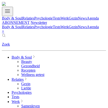
Body & Soul
Relaties
Psychologie
Tests
Werk
Gezin
News
Agenda
ABONNEMENT
Newsletter
Body & Soul
Relaties
Psychologie
Tests
Werk
Gezin
News
Agenda
×
Zoek
Body & Soul
Beauty
Gezondheid
Recepten
Wellness getest
Relaties
Gezin
Liefde
Psychologies
Tests
Werk
Samenleven