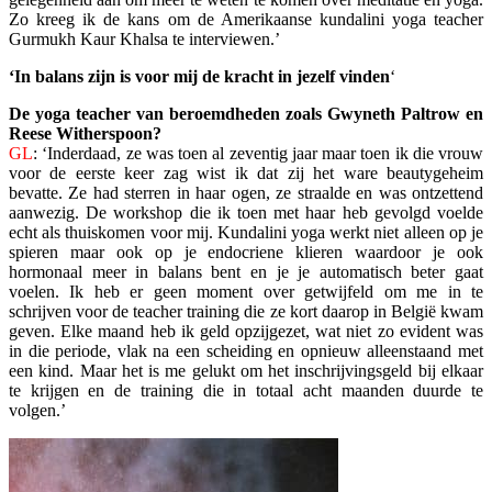
Zo kreeg ik de kans om de Amerikaanse kundalini yoga teacher
Gurmukh Kaur Khalsa te interviewen.’
‘In balans zijn is voor mij de kracht in jezelf vinden
‘
De yoga teacher van beroemdheden zoals Gwyneth Paltrow en
Reese Witherspoon?
GL
: ‘Inderdaad, ze was toen al zeventig jaar maar toen ik die vrouw
voor de eerste keer zag wist ik dat zij het ware beautygeheim
bevatte. Ze had sterren in haar ogen, ze straalde en was ontzettend
aanwezig. De workshop die ik toen met haar heb gevolgd voelde
echt als thuiskomen voor mij. Kundalini yoga werkt niet alleen op je
spieren maar ook op je endocriene klieren waardoor je ook
hormonaal meer in balans bent en je je automatisch beter gaat
voelen. Ik heb er geen moment over getwijfeld om me in te
schrijven voor de teacher training die ze kort daarop in België kwam
geven. Elke maand heb ik geld opzijgezet, wat niet zo evident was
in die periode, vlak na een scheiding en opnieuw alleenstaand met
een kind. Maar het is me gelukt om het inschrijvingsgeld bij elkaar
te krijgen en de training die in totaal acht maanden duurde te
volgen.’