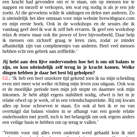
een kracht had gevonden om er te staan, om op mensen toe te
stappen en mezelf te verkopen, iets wat erg nodig is als je een job
zoekt. Al die gevoelens wilde ik uitdragen en delen met anderen. Zo
is uiteindelijk het idee ontstaan voor mijn website livewithgrace.com
en mijn eerste boek. Ook in de workshops en de sessies die ik
vandaag geef deel ik wat ik zelf heb ervaren. Ik geef een work­shop
relax & renew maar ook the power of love bijvoorbeeld. Daar help
ik mensen om zichzelf graag te leren zien, zodat ze minder
afhankelijk zijn van complimentjes van anderen. Heel veel mensen
hebben echt een gebrek aan zelfliefde.’
Jij hebt aan den lijve ondervonden hoe het is om uit balans te
zijn, en kon uiteindelijk zelf terug in je kracht komen. Welke
dingen hebben je daar het best bij geholpen?
GL
: ‘Ik heb een heel onzekere tijd gekend toen ik na mijn scheiding
even niet meer wist welke richting mijn leven zou uitgaan. Ook was
er de moeilijke periode toen mijn job stopte en daarmee ook mijn
inkomen. Je hebt altijd ergens stabiliteit nodig, ofwel is het in je
relatie ofwel op je werk, of in een vriendschapsrelatie. Bij mij kwam
alles op losse schroeven te staan. En ook al ben ik er nu van
overtuigd dat balans vinden in se afhangt van een goede relatie
onderhouden met jezelf, toch is het belangrijk om ook ergens anders
een veilige basis te hebben om op terug te vallen.’
‘Vermits voor mij alles even onderuit werd gehaald kon ik niet