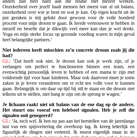
anders dan heel hard aan die relatie met mezelf werken.
Onzekerheid over jezelf haalt mensen het meest van al uit balans,
onzekerheid over wie je bent en wat je kan. Op eigen kracht uit de
put geraken is mij gelukt door gewoon voor de volle honderd
procent voor mijn droom te gaan. Ik leerde vertrouwen te hebben in
mezelf en besefte dat je dik­wijls veel meer kan dan je wel denkt.
Yoga en mijn sterke focus op gezonde voeding waren in mijn geval
heel belang­rijke partners.’
Niet iedereen heeft misschien zo’n concrete droom zoals jij die
had?
GL
: ‘Dat hoeft ook niet. Je droom kan ook je werk zijn, of je
verlangen om perfect te functioneren binnen een team, een
evenwichtig persoonlijk leven te hebben of een mama te zijn met
voldoende tijd voor haar kinderen. Maar ook daarvoor moet je soms
zaken in je leven veranderen om er echt ten volle voor te kunnen
gaan. Belangrijk is om daar op tijd bij stil te staan en die droom niet
telkens uit te stellen, niet bang te zijn om de sprong te wagen.’
Je lichaam raakt niet uit balans van de ene dag op de andere.
Het stuurt ons vooraf een heleboel signalen. Heb je zelf die
signalen ooit genegeerd?
GL
: ‘Ja, toch wel. Ik ben nu pas aan het herstellen van de jarenlange
last van een spijsvertering die overhoop lag. Ik kreeg letterlijk en
figuurlijk de dingen niet verteerd. Ik moest eigenlijk maar in de