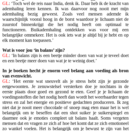
GL
: ‘Toch wel de reis naar India, denk ik. Daar heb ik de kracht van
ademhaling leren kennen. Ik was daarvoor nog nooit met mijn
ademhaling bezig geweest. Zoals veel mensen ademde ik
waarschijn­lijk vooral hoog in de borst waardoor je lichaam niet de
zuurstof binnenkrijgt die het nodig heeft om optimaal te
functioneren. Buikademhaling ontdekken was voor mij een
belangrijke ommekeer. Het is ook iets wat je altijd bij je hebt en op
elk moment kan toepassen.’
Wat is voor jou ‘in balans’ zijn?
GL
: ‘In balans zijn is een beetje minder doen van wat je teveel doet
en een beetje meer doen van wat je te weinig doet.’
In je boeken hecht je enorm veel belang aan voeding als bron
van evenwicht.
GL
: ‘Het eerste wat sneuvelt als je stress hebt zijn je gezonde
eetgewoonten. Je zenuwstelsel versterken doe je nochtans in de
eerste plaats door goed en gezond te eten. Geef je je lichaam de
voedings­stoffen die het nodig heeft dan wordt het weerbaarder tegen
stress en zal het energie en positieve gedachten produceren. Ik zeg
niet dat je nooit meer chocolade of snoep mag eten maar het is wel
belang­rijk om te beseffen dat een shot suiker je suikerspiegel en
daarmee ook je emoties compleet uit balans haalt. Soms vergeten
mensen dat en vragen ze zich af hoe het komt dat ze zich emotioneel
zo wankel voelen. Het is belangrijk om je bewust te zijn van het