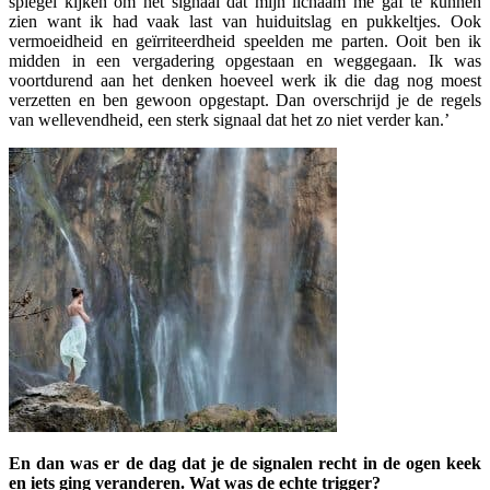
spiegel kijken om het signaal dat mijn lichaam me gaf te kunnen
zien want ik had vaak last van huiduitslag en pukkeltjes. Ook
vermoeidheid en geïrriteerdheid speelden me parten. Ooit ben ik
midden in een vergadering opgestaan en weggegaan. Ik was
voortdurend aan het denken hoeveel werk ik die dag nog moest
verzetten en ben gewoon opge­stapt. Dan overschrijd je de regels
van wellevendheid, een sterk signaal dat het zo niet verder kan.’
En dan was er de dag dat je de signalen recht in de ogen keek
en iets ging veranderen. Wat was de echte trigger?