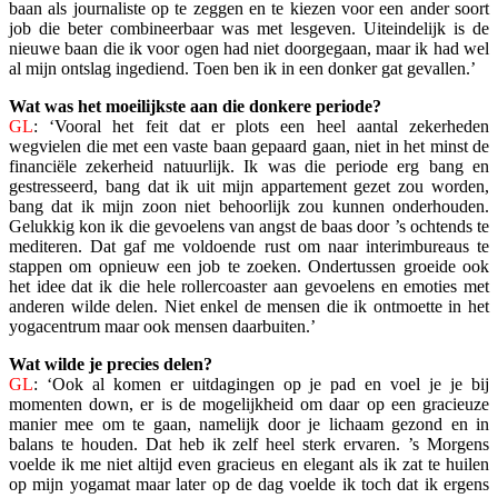
baan als journaliste op te zeggen en te kiezen voor een ander soort
job die beter combineerbaar was met lesgeven. Uiteindelijk is de
nieuwe baan die ik voor ogen had niet doorgegaan, maar ik had wel
al mijn ontslag ingediend. Toen ben ik in een donker gat gevallen.’
Wat was het moeilijkste aan die donkere periode?
GL
: ‘Vooral het feit dat er plots een heel aantal zekerheden
wegvielen die met een vaste baan gepaard gaan, niet in het minst de
financiële zekerheid natuurlijk. Ik was die periode erg bang en
gestresseerd, bang dat ik uit mijn appartement gezet zou worden,
bang dat ik mijn zoon niet behoorlijk zou kunnen onderhouden.
Gelukkig kon ik die gevoelens van angst de baas door ’s ochtends te
mediteren. Dat gaf me voldoende rust om naar interimbureaus te
stappen om opnieuw een job te zoeken. Ondertussen groeide ook
het idee dat ik die hele rollercoaster aan gevoelens en emoties met
anderen wilde delen. Niet enkel de mensen die ik ontmoette in het
yogacentrum maar ook mensen daarbuiten.’
Wat wilde je precies delen?
GL
: ‘Ook al komen er uitdagingen op je pad en voel je je bij
momenten down, er is de mogelijkheid om daar op een gracieuze
manier mee om te gaan, namelijk door je lichaam gezond en in
balans te houden. Dat heb ik zelf heel sterk ervaren. ’s Morgens
voelde ik me niet altijd even gracieus en elegant als ik zat te huilen
op mijn yogamat maar later op de dag voelde ik toch dat ik ergens