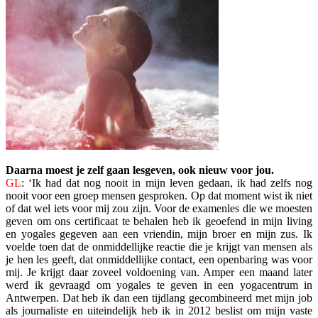
Daarna moest je zelf gaan lesgeven, ook nieuw voor jou.
GL
: ‘Ik had dat nog nooit in mijn leven gedaan, ik had zelfs nog
nooit voor een groep mensen gesproken. Op dat moment wist ik niet
of dat wel iets voor mij zou zijn. Voor de examenles die we moesten
geven om ons certificaat te behalen heb ik geoefend in mijn living
en yogales gegeven aan een vriendin, mijn broer en mijn zus. Ik
voelde toen dat de onmiddellijke reactie die je krijgt van mensen als
je hen les geeft, dat onmiddellijke contact, een openbaring was voor
mij. Je krijgt daar zoveel voldoening van. Amper een maand later
werd ik gevraagd om yogales te geven in een yogacentrum in
Antwerpen. Dat heb ik dan een tijdlang gecombineerd met mijn job
als journaliste en uiteindelijk heb ik in 2012 beslist om mijn vaste