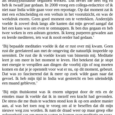
als beautyjournaliste beginnen werken. Dat beviel me heel erg en
heb ik twaalf jaar gedaan. In 2008 vroeg een collega-redactrice of ik
niet naar India wilde gaan voor een reportage. Op dat moment zat ik
met een echtscheiding en een verhuis in het vooruitzicht, en was de
werkdruk enorm. Geen goed moment om te vertrekken. Anderzijds
voelde ik zoveel druk langs alle kanten dat mijn gevoel aangaf dat
het een kans was om even te ontsnappen. Ik ben dus gegaan en heb
twee weken in een ashram gezeten. Ik kreeg purperen gewaden aan
en leerde mediteren, iets wat ik nooit eerder had gedaan.’
‘Bij bepaalde meditaties voelde ik dat er rust over mij kwam. Geen
rust die gerelateerd aan met de omgeving die natuurlijk inspeelde op
sereniteit. De rust die ik voelde kwam van binnenin mij. Meditatie
leert je om meer in het moment te leven. Het betekent dat je stopt
met energie te verspillen aan dingen die voorbij zijn of nog moeten
komen en dat je je openstelt voor wat er nu, op dit moment, gebeurt.
Dat was zo fascinerend dat ik meer op zoek wilde gaan naar dat
gevoel. Ik heb mijn tijd in India wat gestretcht en ben uiteindelijk
een maand gebleven.’
‘Bij mijn thuiskomst was ik enorm uitgeput door de reis en de
emoties maar ik voelde dat ik in mezelf een kracht had gevonden.
De stress die me thuis te wachten stond kon ik op een andere manier
aan, al was het toen nog te vroeg om al te beseffen dat dit mijn
nieuwe weg zou worden. Ik nam de draad weer op maar greep elke
gelegenheid aan om meer te weten te komen over meditatie en yoga.