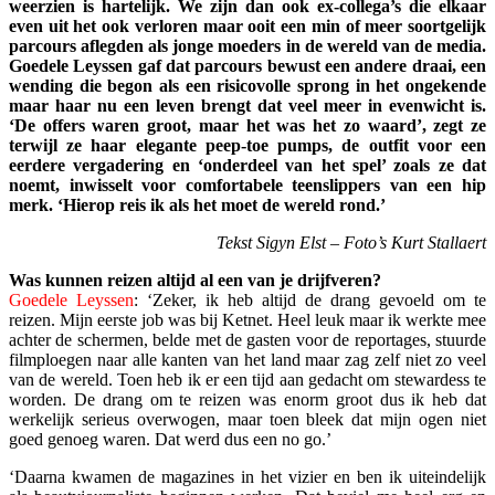
weerzien is hartelijk. We zijn dan ook ex-collega’s die elkaar
even uit het ook verloren maar ooit een min of meer soort­gelijk
parcours aflegden als jonge moeders in de wereld van de media.
Goedele Leyssen gaf dat parcours bewust een andere draai, een
wending die begon als een risicovolle sprong in het ongekende
maar haar nu een leven brengt dat veel meer in evenwicht is.
‘De offers waren groot, maar het was het zo waard’, zegt ze
terwijl ze haar elegante peep-toe pumps, de outfit voor een
eerdere vergadering en ‘onderdeel van het spel’ zoals ze dat
noemt, inwisselt voor comfortabele teenslippers van een hip
merk. ‘Hierop reis ik als het moet de wereld rond.’
Tekst Sigyn Elst – Foto’s Kurt Stallaert
Was kunnen reizen altijd al een van je drijfveren?
Goedele Leyssen
: ‘Zeker, ik heb altijd de drang gevoeld om te
reizen. Mijn eerste job was bij Ketnet. Heel leuk maar ik werkte mee
achter de schermen, belde met de gasten voor de reportages, stuurde
filmploegen naar alle kanten van het land maar zag zelf niet zo veel
van de wereld. Toen heb ik er een tijd aan gedacht om stewardess te
worden. De drang om te reizen was enorm groot dus ik heb dat
werkelijk serieus overwogen, maar toen bleek dat mijn ogen niet
goed genoeg waren. Dat werd dus een no go.’
‘Daarna kwamen de magazines in het vizier en ben ik uiteindelijk