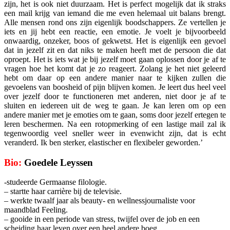
zijn, het is ook niet duurzaam. Het is perfect mogelijk dat ik straks
een mail krijg van iemand die me even helemaal uit balans brengt.
Alle mensen rond ons zijn eigenlijk boodschappers. Ze vertellen je
iets en jij hebt een reactie, een emotie. Je voelt je bijvoorbeeld
onwaardig, onzeker, boos of gekwetst. Het is eigenlijk een gevoel
dat in jezelf zit en dat niks te maken heeft met de persoon die dat
oproept. Het is iets wat je bij jezelf moet gaan oplossen door je af te
vragen hoe het komt dat je zo reageert. Zolang je het niet geleerd
hebt om daar op een andere manier naar te kijken zullen die
gevoelens van boosheid of pijn blijven komen. Je leert dus heel veel
over jezelf door te functioneren met anderen, niet door je af te
sluiten en iedereen uit de weg te gaan. Je kan leren om op een
andere manier met je emoties om te gaan, soms door jezelf ertegen te
leren beschermen. Na een rotopmerking of een lastige mail zal ik
tegenwoordig veel sneller weer in evenwicht zijn, dat is echt
veranderd. Ik ben sterker, elastischer en flexibeler geworden.’
Bio:
Goedele Leyssen
-studeerde Germaanse filologie.
– startte haar carrière bij de televisie.
– werkte twaalf jaar als beauty- en wellnessjournaliste voor
maandblad Feeling.
– gooide in een periode van stress, twijfel over de job en een
scheiding haar leven over een heel andere boeg.