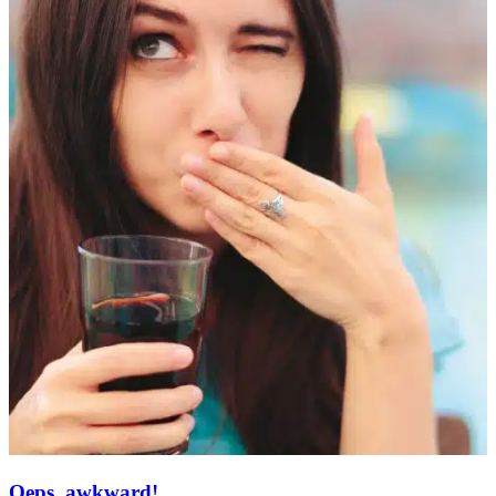
Oeps, awkward!