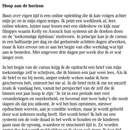
Hoop aan de horizon
Baas over eigen tijd
is een online opleiding die ik kan volgen achter
mijn pc en in mijn eigen tempo. Ik print een werkboek af, lees
online teksten, luister naar lessen met een slideshow en kijk naar
filmpjes waarin Kelly en Anouck hun systeem uit de doeken doen
en de ‘toekomstige tijdsbaas’ motiveren. In principe kan je de cursus
in een halfuurtje per dag en dat gedurende achttien dagen afwerken,
maar ik kies ervoor om er aan het begin van elke werkdag wat tijd
aan te besteden. Met ongeveer drie dagen per week doe ik er wat
langer over.
In het begin van de cursus krijg ik de opdracht een brief van mijn
toekomstige zelf te schrijven, die ik binnen een jaar weer lees. Als ik
de brief er nu bij neem, amper enkele weken nadat ik hem
geschreven heb, ontroert het me al. In de brief richt ik me tot mezelf
zoals ik vandaag ben, vanuit het perspectief van de zelf die ik
binnen een jaar hoop te zijn: ‘Je zit in een periode met veel
veranderingen en onzekerheid, en bovenal met twee baby’s die nooit
slapen als dat jou uitkomt. Je wil het huis opruimen, nieuwe
opdrachten werven, aan je conditie werken, maar je wordt geleefd
door wat iedereen nodig heeft. Het wordt beter! Ik heb nu een
systeem om de rode draad in het werk te houden en de kinderen
gaan naar de opvang, waardoor er structureel tijd is. Ze worden
groter dus het wordt makkelijker en ik slaap ook meer. Ik kan tijd