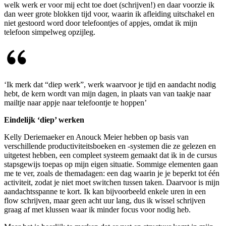
welk werk er voor mij echt toe doet (schrijven!) en daar voorzie ik
dan weer grote blokken tijd voor, waarin ik afleiding uitschakel en
niet gestoord word door telefoontjes of appjes, omdat ik mijn
telefoon simpelweg opzijleg.
‘Ik merk dat “diep werk”, werk waarvoor je tijd en aandacht nodig
hebt, de kern wordt van mijn dagen, in plaats van van taakje naar
mailtje naar appje naar telefoontje te hoppen’
Eindelijk ‘diep’ werken
Kelly Deriemaeker en Anouck Meier hebben op basis van
verschillende productiviteitsboeken en -systemen die ze gelezen en
uitgetest hebben, een compleet systeem gemaakt dat ik in de cursus
stapsgewijs toepas op mijn eigen situatie. Sommige elementen gaan
me te ver, zoals de themadagen: een dag waarin je je beperkt tot één
activiteit, zodat je niet moet switchen tussen taken. Daarvoor is mijn
aandachtsspanne te kort. Ik kan bijvoorbeeld enkele uren in een
flow schrijven, maar geen acht uur lang, dus ik wissel schrijven
graag af met klussen waar ik minder focus voor nodig heb.