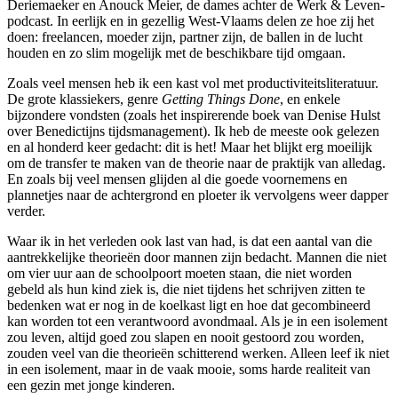
Deriemaeker en Anouck Meier, de dames achter de Werk & Leven-
podcast. In eerlijk en in gezellig West-Vlaams delen ze hoe zij het
doen: freelancen, moeder zijn, partner zijn, de ballen in de lucht
houden en zo slim mogelijk met de beschikbare tijd omgaan.
Zoals veel mensen heb ik een kast vol met productiviteitsliteratuur.
De grote klassiekers, genre
Getting Things Done
, en enkele
bijzondere vondsten (zoals het inspirerende boek van Denise Hulst
over Benedictijns tijdsmanagement). Ik heb de meeste ook gelezen
en al honderd keer gedacht: dit is het! Maar het blijkt erg moeilijk
om de transfer te maken van de theorie naar de praktijk van alledag.
En zoals bij veel mensen glijden al die goede voornemens en
plannetjes naar de achtergrond en ploeter ik vervolgens weer dapper
verder.
Waar ik in het verleden ook last van had, is dat een aantal van die
aantrekkelijke theorieën door mannen zijn bedacht. Mannen die niet
om vier uur aan de schoolpoort moeten staan, die niet worden
gebeld als hun kind ziek is, die niet tijdens het schrijven zitten te
bedenken wat er nog in de koelkast ligt en hoe dat gecombineerd
kan worden tot een verantwoord avondmaal. Als je in een isolement
zou leven, altijd goed zou slapen en nooit gestoord zou worden,
zouden veel van die theorieën schitterend werken. Alleen leef ik niet
in een isolement, maar in de vaak mooie, soms harde realiteit van
een gezin met jonge kinderen.