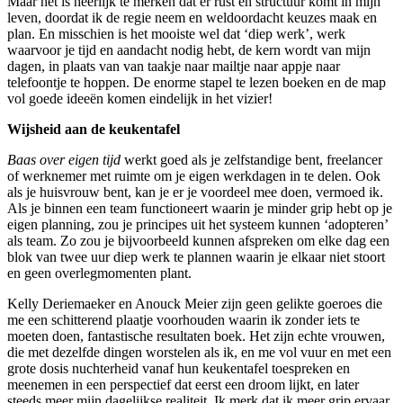
Maar het is heerlijk te merken dat er rust en structuur komt in mijn
leven, doordat ik de regie neem en weldoordacht keuzes maak en
plan. En misschien is het mooiste wel dat ‘diep werk’, werk
waarvoor je tijd en aandacht nodig hebt, de kern wordt van mijn
dagen, in plaats van van taakje naar mailtje naar appje naar
telefoontje te hoppen. De enorme stapel te lezen boeken en de map
vol goede ideeën komen eindelijk in het vizier!
Wijsheid aan de keukentafel
Baas over eigen tijd
werkt goed als je zelfstandige bent, freelancer
of werknemer met ruimte om je eigen werkdagen in te delen. Ook
als je huisvrouw bent, kan je er je voordeel mee doen, vermoed ik.
Als je binnen een team functioneert waarin je minder grip hebt op je
eigen planning, zou je principes uit het systeem kunnen ‘adopteren’
als team. Zo zou je bijvoorbeeld kunnen afspreken om elke dag een
blok van twee uur diep werk te plannen waarin je elkaar niet stoort
en geen overlegmomenten plant.
Kelly Deriemaeker en Anouck Meier zijn geen gelikte goeroes die
me een schitterend plaatje voorhouden waarin ik zonder iets te
moeten doen, fantastische resultaten boek. Het zijn echte vrouwen,
die met dezelfde dingen worstelen als ik, en me vol vuur en met een
grote dosis nuchterheid vanaf hun keukentafel toespreken en
meenemen in een perspectief dat eerst een droom lijkt, en later
steeds meer mijn dagelijkse realiteit. Ik merk dat ik meer grip ervaar