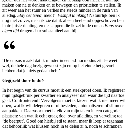
maken om na te denken en te bewegen en prioriteiten te stellen. Ik
zit weer aan het stuur en verlies me steeds minder in de rush van
alledag.
Stay centered
, meid!’.
Wishful thinking!
Natuurlijk ben ik
nog niet zo ver, maar ik zie dat ik al een heel eind opgeschoven ben
in de juiste richting, en de stappen die ik zet in de cursus
Baas over
eigen tijd
dragen daar substantieel aan bij.
‘De cursus maakt dat ik minder in een ad-hocmodus zit. Je weet
wel, de hele dag bezig geweest zijn en op het einde het gevoel
hebben dat je niets gedaan hebt’
Gegijzeld door to do’s
In het begin van de cursus moet ik een steekproef doen. Ik registreer
mijn tijdsgebruik per kwartier en analyseer dan waar die tijd naartoe
gaat. Confronterend! Vervolgens moet ik kiezen wat ik niet meer wil
doen, wat ik wil delegeren of uitbesteden, automatiseren of slimmer
aanpakken. Daarvoor moet ik elk van mijn taken in een categorie
plaatsen: van wat ik echt graag doe, over afleiding en verveling tot
‘de beerput’. Goed om hierbij stil te staan, maar ik loop er tegenaan
dat behoorlijk wat klussen noch in te delen zijn, noch te schrappen