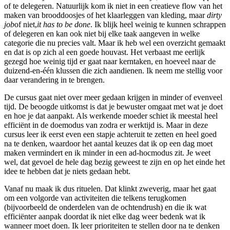
of te delegeren. Natuurlijk kom ik niet in een creatieve flow van het
maken van brooddoosjes of het klaarleggen van kleding, maar
dirty
job
of niet,
it has to be done
. Ik blijk heel weinig te kunnen schrappen
of delegeren en kan ook niet bij elke taak aangeven in welke
categorie die nu precies valt. Maar ik heb wel een overzicht gemaakt
en dat is op zich al een goede houvast. Het verbaast me eerlijk
gezegd hoe weinig tijd er gaat naar kerntaken, en hoeveel naar de
duizend-en-één klussen die zich aandienen. Ik neem me stellig voor
daar verandering in te brengen.
De cursus gaat niet over meer gedaan krijgen in minder of evenveel
tijd. De beoogde uitkomst is dat je bewuster omgaat met wat je doet
en hoe je dat aanpakt. Als werkende moeder schiet ik meestal heel
efficiënt in de doemodus van zodra er werktijd is. Maar in deze
cursus leer ik eerst even een stapje achteruit te zetten en heel goed
na te denken, waardoor het aantal keuzes dat ik op een dag moet
maken vermindert en ik minder in een ad-hocmodus zit. Je weet
wel, dat gevoel de hele dag bezig geweest te zijn en op het einde het
idee te hebben dat je niets gedaan hebt.
Vanaf nu maak ik dus rituelen. Dat klinkt zweverig, maar het gaat
om een volgorde van activiteiten die telkens terugkomen
(bijvoorbeeld de onderdelen van de ochtendrush) en die ik wat
efficiënter aanpak doordat ik niet elke dag weer bedenk wat ik
wanneer moet doen. Ik leer prioriteiten te stellen door na te denken