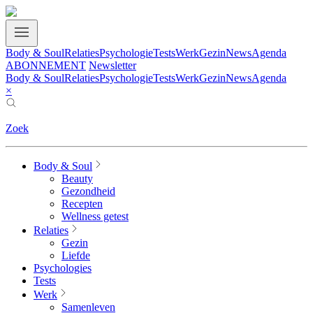
Body & Soul
Relaties
Psychologie
Tests
Werk
Gezin
News
Agenda
ABONNEMENT
Newsletter
Body & Soul
Relaties
Psychologie
Tests
Werk
Gezin
News
Agenda
×
Zoek
Body & Soul
Beauty
Gezondheid
Recepten
Wellness getest
Relaties
Gezin
Liefde
Psychologies
Tests
Werk
Samenleven