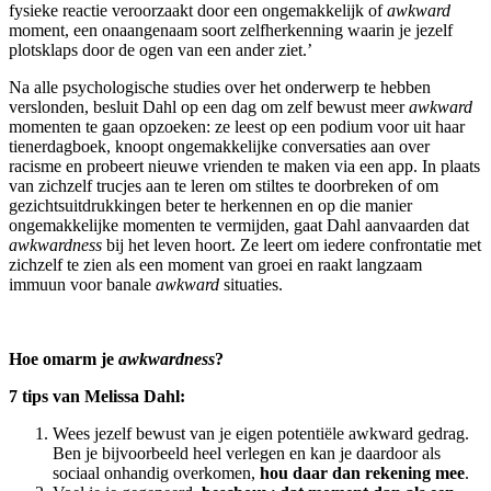
fysieke reactie veroorzaakt door een ongemakkelijk of
awkward
moment, een onaangenaam soort zelfherkenning waarin je jezelf
plotsklaps door de ogen van een ander ziet.’
Na alle psychologische studies over het onderwerp te hebben
verslonden, besluit Dahl op een dag om zelf bewust meer
awkward
momenten te gaan opzoeken: ze leest op een podium voor uit haar
tienerdagboek, knoopt ongemakkelijke conversaties aan over
racisme en probeert nieuwe vrienden te maken via een app. In plaats
van zichzelf trucjes aan te leren om stiltes te doorbreken of om
gezichtsuitdrukkingen beter te herkennen en op die manier
ongemakkelijke momenten te vermijden, gaat Dahl aanvaarden dat
awkwardness
bij het leven hoort. Ze leert om iedere confrontatie met
zichzelf te zien als een moment van groei en raakt langzaam
immuun voor banale
awkward
situaties.
Hoe omarm je
awkwardness
?
7 tips van Melissa Dahl:
Wees jezelf bewust van je eigen potentiële awkward gedrag.
Ben je bijvoorbeeld heel verlegen en kan je daardoor als
sociaal onhandig overkomen,
hou daar dan rekening mee
.