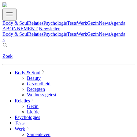
Body & Soul
Relaties
Psychologie
Tests
Werk
Gezin
News
Agenda
ABONNEMENT
Newsletter
Body & Soul
Relaties
Psychologie
Tests
Werk
Gezin
News
Agenda
×
Zoek
Body & Soul
Beauty
Gezondheid
Recepten
Wellness getest
Relaties
Gezin
Liefde
Psychologies
Tests
Werk
Samenleven