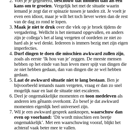
Voel je je gegeneerd,
beschouw dat moment dan als een
kans om te groeien
. Vergelijk het met de situatie waarin
iemand je zegt dat er spinazie tussen je tanden zit. Je voelt je
even een idioot, maar je wilt het toch liever weten dan de rest
van de dag zo rond te lopen.
Maak je niet te druk
over die vlek op je broek tijdens de
vergadering. Wellicht is het niemand opgevallen, en anders
zijn je collega’s het al lang vergeten of oordelen ze niet zo
hard als je wel denkt. Iedereen is immers bezig met zijn eigen
imperfecties.
Durf dingen te doen die misschien awkward zullen zijn
,
zoals als eerste ‘Ik hou van je’ zeggen. De meeste mensen
hebben op het einde van hun leven meer spijt van dingen die
ze niet hebben gedaan, dan van dingen die ze wel hebben
gedaan.
Laat de awkward situatie niet te lang bestaan
. Ben je
bijvoorbeeld iemands naam vergeten, vraag er dan zo snel
mogelijk naar en laat de situatie niet escaleren.
Deel je ongemakkelijke momenten en
toon medeleven
als
anderen iets gênants overkomt. Zo besef je dat awkward
momenten eigenlijk heel universeel zijn.
Wil je een awkward gesprek aanknopen,
waarschuw dan
even op voorhand:
‘Dit wordt misschien een beetje
ongemakkelijk’. Met een waarschuwing vooraf, blijkt het
achteraf vaak beter mee te vallen.