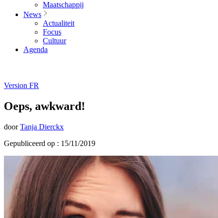
Maatschappij
News
Actualiteit
Focus
Cultuur
Agenda
Version FR
Oeps, awkward!
door
Tanja Dierckx
Gepubliceerd op : 15/11/2019