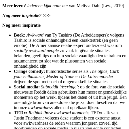
Meer lezen?
Iedereen kijkt naar me
van Melissa Dahl (Lev., 2019)
Nog meer inspiratie? >>>
Nog meer inspiratie
Boek:
Awkward
van Ty Tashiro (De Arbeiderspers): volgens
Tashiro is sociale onhandigheid een karaktertrek (en geen
emotie). De Amerikaanse relatie-expert onderzoekt waarom
socially awkward people
zo vaak in gênante situaties
belanden, geeft tips om hun sociale vaardigheden te trainen en
argumenteert tot slot wat de pluspunten van sociale
onhandigheid zijn.
Cringe comedy:
humoristische series als
The office, Curb
your enthusiasm, Master of None
en
De Luizenmoeder
drijven de spot met sociaal ongemakkelijke situaties.
Social media:
Subreddit ‘/r/cringe’
: op de fora van de sociale
nieuwssite Reddit delen gebruikers hun meest ongemakkelijke
momenten op het werk, tijdens het daten of uit hun jeugd. Een
oneindige bron van anekdotes die je zal doen beseffen dat we
in onze
awkwardness
allemaal op elkaar lijken.
TEDx:
Rethink those awkward moments
, TEDx talk van
Justin Friedman: volgens deze student is een extreme angst
voor awkwardness de reden waarom jongeren zoveel tijd
doorbrengen op sociale media in plaats van echte contacten