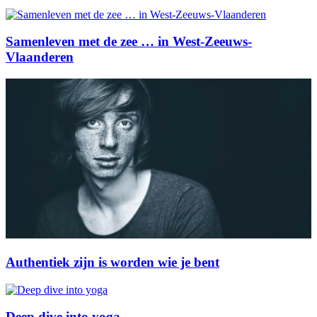
Samenleven met de zee … in West-Zeeuws-
Vlaanderen
Authentiek zijn is worden wie je bent
Deep dive into yoga