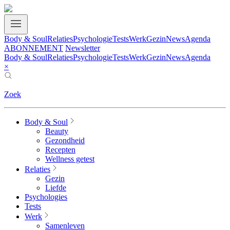
Body & Soul
Relaties
Psychologie
Tests
Werk
Gezin
News
Agenda
ABONNEMENT
Newsletter
Body & Soul
Relaties
Psychologie
Tests
Werk
Gezin
News
Agenda
×
Zoek
Body & Soul
Beauty
Gezondheid
Recepten
Wellness getest
Relaties
Gezin
Liefde
Psychologies
Tests
Werk
Samenleven