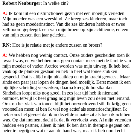
Robert Neuburger:
In welke zin?
A:
Ik kom uit een disfunctioneel gezin met een moeilijk verleden.
Mijn moeder was een weeskind. Ze kreeg zes kinderen, maar toch
had ze geen moederinstinct. Van die zes kinderen hebben er twee
zelfmoord gepleegd: een van mijn broers op zijn achttiende, en een
van mijn zussen tien jaar geleden.
RN:
Hoe is je relatie met je andere zussen en broers?
A:
We hebben nog weinig contact. Onze ouders gescheiden toen ik
twaalf was, en we hebben ook geen contact meer met de familie van
mijn moeder of vader. Actrice worden was mijn uitweg. Ik heb heel
vaak op de planken gestaan en heb in heel wat toneelstukken
gespeeld. Dat is altijd mijn uitlaatklep en mijn kracht geweest. Maar
sinds een paar jaar lopen de dingen heel moeilijk. Eerst moest ik een
pijnlijke scheiding verwerken, daarna kreeg ik borstkanker.
Sindsdien loopt niks nog goed. In zes jaar tijd heb ik niemand
ontmoet, terwijl ik heel graag nog mijn leven zou delen met iemand.
Ook op het vlak van toneel blijft het oorverdovend stil. Ik krijg geen
voorstellen meer, al ben ik wel nog actief als scenarioschrijfster. Ik
heb soms het gevoel dat ik in dezelfde situatie zit als toen ik achttien
was. Op dat moment dacht ik dat ik vervloekt was. Al mijn vrienden
hadden een partner, alleen ik niet. Ik ben dan in therapie gegaan om
beter te begrijpen wat er aan de hand was, maar ik heb nooit echt