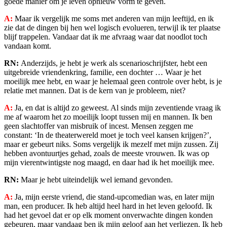
goede manier om je leven opnieuw vorm te geven.
A:
Maar ik vergelijk me soms met anderen van mijn leeftijd, en ik
zie dat de dingen bij hen wel logisch evolueren, terwijl ik ter plaatse
blijf trappelen. Vandaar dat ik me afvraag waar dat noodlot toch
vandaan komt.
RN:
Anderzijds, je hebt je werk als scenarioschrijfster, hebt een
uitgebreide vriendenkring, familie, een dochter … Waar je het
moeilijk mee hebt, en waar je helemaal geen controle over hebt, is je
relatie met mannen. Dat is de kern van je probleem, niet?
A:
Ja, en dat is altijd zo geweest. Al sinds mijn zeventiende vraag ik
me af waarom het zo moeilijk loopt tussen mij en mannen. Ik ben
geen slachtoffer van misbruik of incest. Mensen zeggen me
constant: ‘In de theaterwereld moet je toch veel kansen krijgen?’,
maar er gebeurt niks. Soms vergelijk ik mezelf met mijn zussen. Zij
hebben avontuurtjes gehad, zoals de meeste vrouwen. Ik was op
mijn vierentwintigste nog maagd, en daar had ik het moeilijk mee.
RN:
Maar je hebt uiteindelijk wel iemand gevonden.
A:
Ja, mijn eerste vriend, die stand-upcomedian was, en later mijn
man, een producer. Ik heb altijd heel hard in het leven geloofd. Ik
had het gevoel dat er op elk moment onverwachte dingen konden
gebeuren, maar vandaag ben ik mijn geloof aan het verliezen. Ik heb