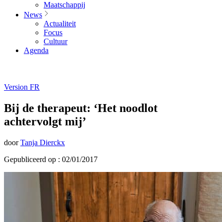
Maatschappij
News
Actualiteit
Focus
Cultuur
Agenda
Version FR
Bij de therapeut: ‘Het noodlot
achtervolgt mij’
door
Tanja Dierckx
Gepubliceerd op : 02/01/2017