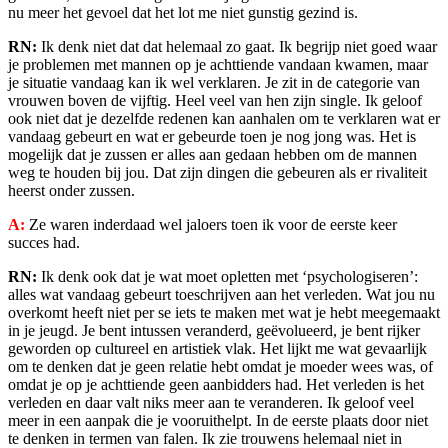
nu meer het gevoel dat het lot me niet gunstig gezind is.
RN:
Ik denk niet dat dat helemaal zo gaat. Ik begrijp niet goed waar
je problemen met mannen op je achttiende vandaan kwamen, maar
je situatie vandaag kan ik wel verklaren. Je zit in de categorie van
vrouwen boven de vijftig. Heel veel van hen zijn single. Ik geloof
ook niet dat je dezelfde redenen kan aanhalen om te verklaren wat er
vandaag gebeurt en wat er gebeurde toen je nog jong was. Het is
mogelijk dat je zussen er alles aan gedaan hebben om de mannen
weg te houden bij jou. Dat zijn dingen die gebeuren als er rivaliteit
heerst onder zussen.
A:
Ze waren inderdaad wel jaloers toen ik voor de eerste keer
succes had.
RN:
Ik denk ook dat je wat moet opletten met ‘psychologiseren’:
alles wat vandaag gebeurt toeschrijven aan het verleden. Wat jou nu
overkomt heeft niet per se iets te maken met wat je hebt meegemaakt
in je jeugd. Je bent intussen veranderd, geëvolueerd, je bent rijker
geworden op cultureel en artistiek vlak. Het lijkt me wat gevaarlijk
om te denken dat je geen relatie hebt omdat je moeder wees was, of
omdat je op je achttiende geen aanbidders had. Het verleden is het
verleden en daar valt niks meer aan te veranderen. Ik geloof veel
meer in een aanpak die je vooruithelpt. In de eerste plaats door niet
te denken in termen van falen. Ik zie trouwens helemaal niet in