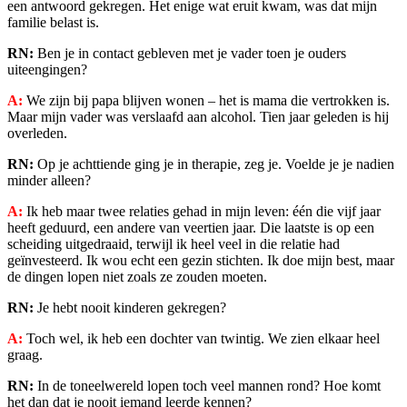
een antwoord gekregen. Het enige wat eruit kwam, was dat mijn
familie belast is.
RN:
Ben je in contact gebleven met je vader toen je ouders
uiteengingen?
A:
We zijn bij papa blijven wonen – het is mama die vertrokken is.
Maar mijn vader was verslaafd aan alcohol. Tien jaar geleden is hij
overleden.
RN:
Op je achttiende ging je in therapie, zeg je. Voelde je je nadien
minder alleen?
A:
Ik heb maar twee relaties gehad in mijn leven: één die vijf jaar
heeft geduurd, een andere van veertien jaar. Die laatste is op een
scheiding uitgedraaid, terwijl ik heel veel in die relatie had
geïnvesteerd. Ik wou echt een gezin stichten. Ik doe mijn best, maar
de dingen lopen niet zoals ze zouden moeten.
RN:
Je hebt nooit kinderen gekregen?
A:
Toch wel, ik heb een dochter van twintig. We zien elkaar heel
graag.
RN:
In de toneelwereld lopen toch veel mannen rond? Hoe komt
het dan dat je nooit iemand leerde kennen?