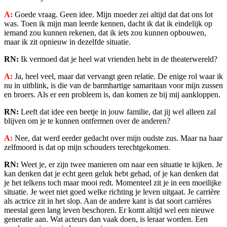
A:
Goede vraag. Geen idee. Mijn moeder zei altijd dat dat ons lot
was. Toen ik mijn man leerde kennen, dacht ik dat ik eindelijk op
iemand zou kunnen rekenen, dat ik iets zou kunnen opbouwen,
maar ik zit opnieuw in dezelfde situatie.
RN:
Ik vermoed dat je heel wat vrienden hebt in de theaterwereld?
A:
Ja, heel veel, maar dat vervangt geen relatie. De enige rol waar ik
nu in uitblink, is die van de barmhartige samaritaan voor mijn zussen
en broers. Als er een probleem is, dan komen ze bij mij aankloppen.
RN:
Leeft dat idee een beetje in jouw familie, dat jij wel alleen zal
blijven om je te kunnen ontfermen over de anderen?
A:
Nee, dat werd eerder gedacht over mijn oudste zus. Maar na haar
zelfmoord is dat op mijn schouders terechtgekomen.
RN:
Weet je, er zijn twee manieren om naar een situatie te kijken. Je
kan denken dat je echt geen geluk hebt gehad, of je kan denken dat
je het telkens toch maar mooi redt. Momenteel zit je in een moeilijke
situatie. Je weet niet goed welke richting je leven uitgaat. Je carrière
als actrice zit in het slop. Aan de andere kant is dat soort carrières
meestal geen lang leven beschoren. Er komt altijd wel een nieuwe
generatie aan. Wat acteurs dan vaak doen, is leraar worden. Een