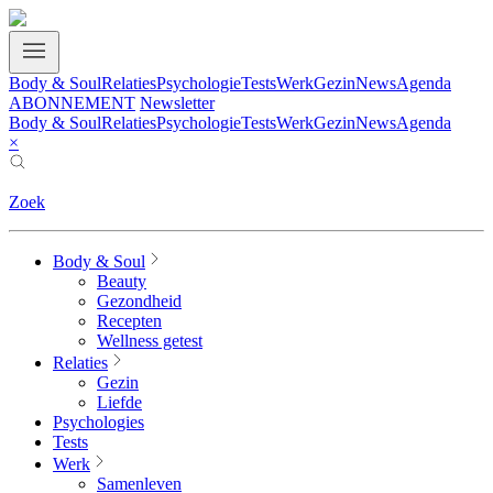
Body & Soul
Relaties
Psychologie
Tests
Werk
Gezin
News
Agenda
ABONNEMENT
Newsletter
Body & Soul
Relaties
Psychologie
Tests
Werk
Gezin
News
Agenda
×
Zoek
Body & Soul
Beauty
Gezondheid
Recepten
Wellness getest
Relaties
Gezin
Liefde
Psychologies
Tests
Werk
Samenleven