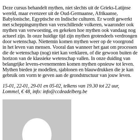
Deze cursus behandelt mythen, niet slechts uit de Grieks-Latijnse
wereld, maar evenzeer uit de Oud-Germaanse, Afrikaanse,
Babylonische, Egyptische en Indische culturen. Er wordt gewerkt
met scheppingsmythen van verschillende volkeren, waaronder ook
mythen van verwoesting, en gekeken hoe mythen ook vandaag nog
actueel zijn. In onze huidige tijd zijn mythen grotendeels verdrongen
door wetenschap. Niettemin komen mythen weer op de voorgrond
in het leven van mensen. Vooral dan wanneer het gaat om processen
die de wetenschap (nog) niet kan verklaren, of die gewoon buiten de
horizon van de klassieke wetenschap vallen. In onze duiding van
belangrijke levens-evenementen komen mythen opnieuw tot leven.
Mythen bieden je modellen, sjablonen en blauwdrukken die je kan
gebruik om vorm te geven aan de grondstructuur van jouw leven.
15-01, 22-01, 29-01 en 05-02, telkens van 19.30 tot 22 uur,
Lommel, € 48, info: info@ccdeadelberg.be